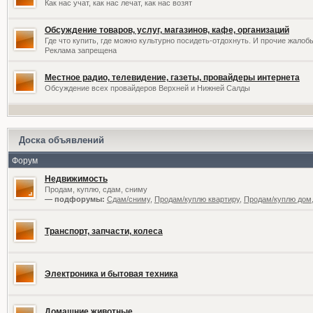
Как нас учат, как нас лечат, как нас возят
Обсуждение товаров, услуг, магазинов, кафе, организаций
Где что купить, где можно культурно посидеть-отдохнуть. И прочие жалоб
Реклама запрещена
Местное радио, телевидение, газеты, провайдеры интернета
Обсуждение всех провайдеров Верхней и Нижней Салды
Доска объявлений
Форум
Недвижимость
Продам, куплю, сдам, сниму
— подфорумы:
Сдам/сниму
,
Продам/куплю квартиру
,
Продам/куплю дом,
Транспорт, запчасти, колеса
Электроника и бытовая техника
Домашние животные