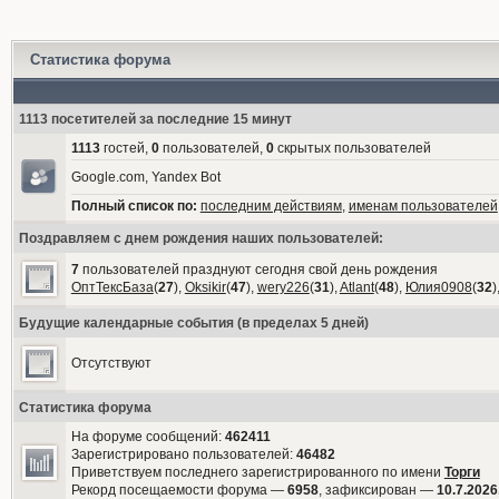
Статистика форума
1113 посетителей за последние 15 минут
1113
гостей,
0
пользователей,
0
скрытых пользователей
Google.com, Yandex Bot
Полный список по:
последним действиям
,
именам пользователей
Поздравляем с днем рождения наших пользователей:
7
пользователей празднуют сегодня свой день рождения
ОптТексБаза
(
27
),
Oksikir
(
47
),
wery226
(
31
),
Atlant
(
48
),
Юлия0908
(
32
)
Будущие календарные события (в пределах 5 дней)
Отсутствуют
Статистика форума
На форуме сообщений:
462411
Зарегистрировано пользователей:
46482
Приветствуем последнего зарегистрированного по имени
Торги
Рекорд посещаемости форума —
6958
, зафиксирован —
10.7.2026