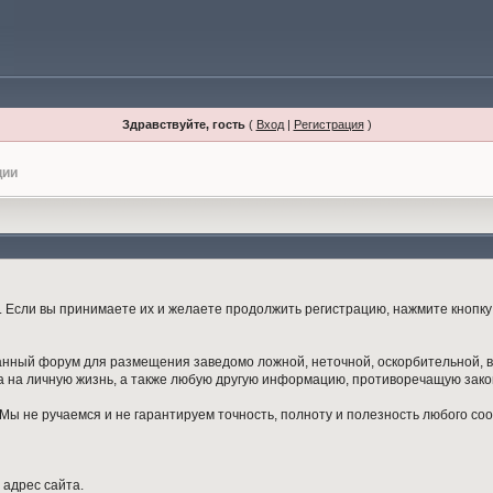
Здравствуйте, гость
(
Вход
|
Регистрация
)
ции
Если вы принимаете их и желаете продолжить регистрацию, нажмите кнопку 
данный форум для размещения заведомо ложной, неточной, оскорбительной,
 на личную жизнь, а также любую другую информацию, противоречащую зак
ы не ручаемся и не гарантируем точность, полноту и полезность любого со
 адрес сайта.