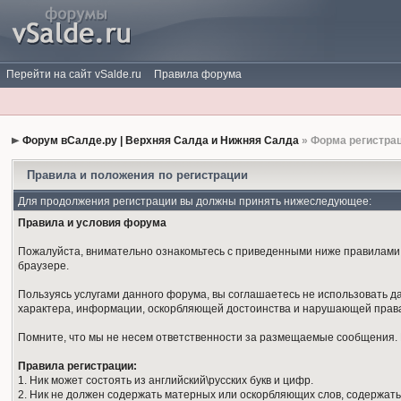
Перейти на сайт vSalde.ru
Правила форума
Форум вСалде.ру | Верхняя Салда и Нижняя Салда
» Форма регистра
Правила и положения по регистрации
Для продолжения регистрации вы должны принять нижеследующее:
Правила и условия форума
Пожалуйста, внимательно ознакомьтесь с приведенными ниже правилами. 
браузере.
Пользуясь услугами данного форума, вы соглашаетесь не использовать 
характера, информации, оскорбляющей достоинства и нарушающей права
Помните, что мы не несем ответственности за размещаемые сообщения. М
Правила регистрации:
1. Ник может состоять из английский\русских букв и цифр.
2. Ник не должен содержать матерных или оскорбляющих слов, содержать