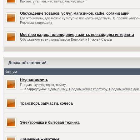
Как нас учат, как нас лечат, как нас возят
Обсуждение товаров, услуг, магазинов, кафе, организаций
Где что купить, где можно культурно посидеть-отдохнуть. И прочие жалоб
Реклама запрещена
Местное радио, телевидение, газеты, провайдеры интернета
Обсуждение всех провайдеров Верхней и Нижней Салды
Доска объявлений
Форум
Недвижимость
Продам, куплю, сдам, сниму
— подфорумы:
Сдам/сниму
,
Продам/куплю квартиру
,
Продам/куплю дом,
Транспорт, запчасти, колеса
Электроника и бытовая техника
Домашние животные