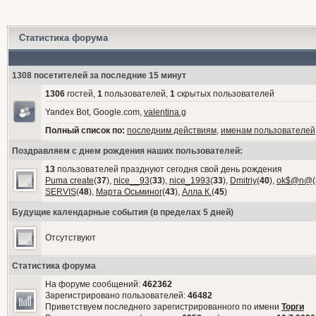
Статистика форума
1308 посетителей за последние 15 минут
1306
гостей,
1
пользователей,
1
скрытых пользователей
Yandex Bot, Google.com,
valentina.g
Полный список по:
последним действиям
,
именам пользователей
Поздравляем с днем рождения наших пользователей:
13
пользователей празднуют сегодня свой день рождения
Puma create
(
37
),
nice__93
(
33
),
nice_1993
(
33
),
Dmitriy
(
40
),
ok$@n@
(
SERVIS
(
48
),
Марта Осьминог
(
43
),
Алла К.
(
45
)
Будущие календарные события (в пределах 5 дней)
Отсутствуют
Статистика форума
На форуме сообщений:
462362
Зарегистрировано пользователей:
46482
Приветствуем последнего зарегистрированного по имени
Торги