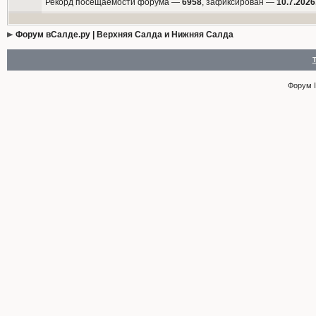
Рекорд посещаемости форума —
6958
, зафиксирован —
10.7.2026
Форум вСалде.ру | Верхняя Салда и Нижняя Салда
Форум