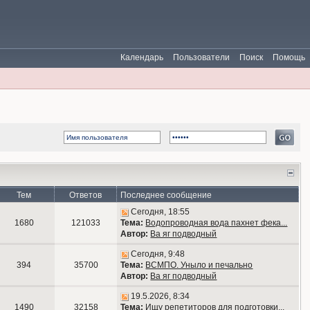
Календарь
Пользователи
Поиск
Помощь
Тем
Ответов
Последнее сообщение
Сегодня, 18:55
1680
121033
Тема:
Водопроводная вода пахнет фека...
Автор:
Ва яг подводный
Сегодня, 9:48
394
35700
Тема:
ВСМПО. Уныло и печально
Автор:
Ва яг подводный
19.5.2026, 8:34
1490
32158
Тема:
Ищу репетиторов для подготовки...