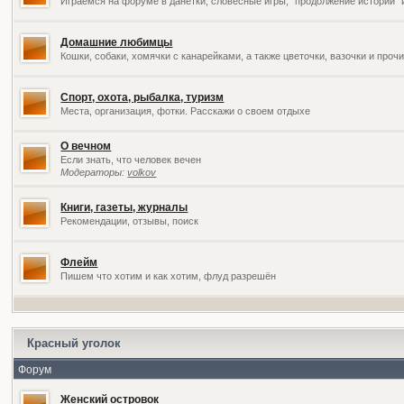
Играемся на форуме в данетки, словесные игры, "продолжение историй" 
Домашние любимцы
Кошки, собаки, хомячки с канарейками, а также цветочки, вазочки и про
Спорт, охота, рыбалка, туризм
Места, организация, фотки. Расскажи о своем отдыхе
О вечном
Если знать, что человек вечен
Модераторы:
volkov
Книги, газеты, журналы
Рекомендации, отзывы, поиск
Флейм
Пишем что хотим и как хотим, флуд разрешён
Красный уголок
Форум
Женский островок