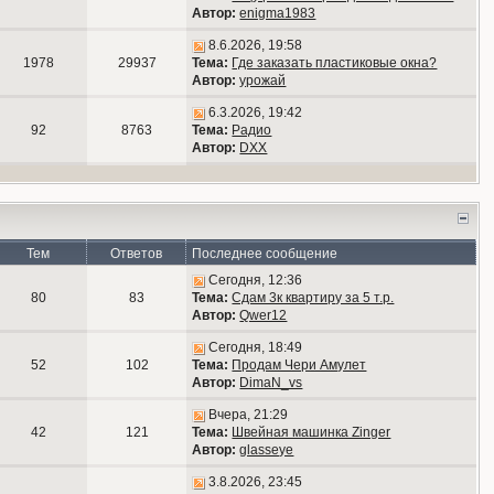
Автор:
enigma1983
8.6.2026, 19:58
1978
29937
Тема:
Где заказать пластиковые окна?
Автор:
урожай
6.3.2026, 19:42
92
8763
Тема:
Радио
Автор:
DXX
Тем
Ответов
Последнее сообщение
Сегодня, 12:36
80
83
Тема:
Сдам 3к квартиру за 5 т.р.
Автор:
Qwer12
Сегодня, 18:49
52
102
Тема:
Продам Чери Амулет
Автор:
DimaN_vs
Вчера, 21:29
42
121
Тема:
Швейная машинка Zinger
Автор:
glasseye
3.8.2026, 23:45