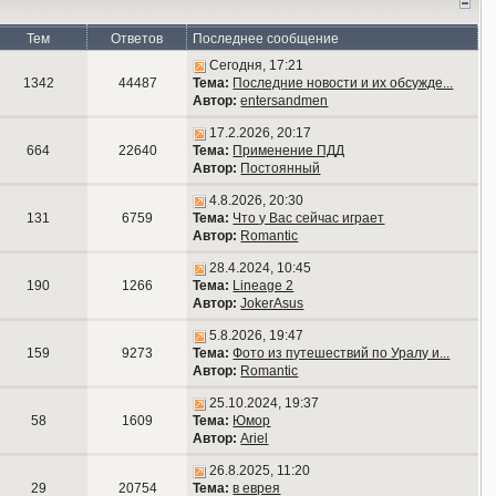
Тем
Ответов
Последнее сообщение
Сегодня, 17:21
1342
44487
Тема:
Последние новости и их обсужде...
Автор:
entersandmen
17.2.2026, 20:17
664
22640
Тема:
Применение ПДД
Автор:
Постоянный
4.8.2026, 20:30
131
6759
Тема:
Что у Вас сейчас играет
Автор:
Romantic
28.4.2024, 10:45
190
1266
Тема:
Lineage 2
Автор:
JokerAsus
5.8.2026, 19:47
159
9273
Тема:
Фото из путешествий по Уралу и...
Автор:
Romantic
25.10.2024, 19:37
58
1609
Тема:
Юмор
Автор:
Ariel
26.8.2025, 11:20
29
20754
Тема:
в еврея