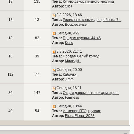
18
135
Тема:
Куплю декоративного кролика
Автор:
Siba
3.8.2026, 18:46
18
13
Тема:
Роликовые коньки для ребенка 7...
Автор:
Воскресенье
Сегодня, 9:27
18
82
Тема:
Продам пуховик 44-46
Автор:
Koss
3.8.2026, 21:41
18
39
Тема:
Продам белый комод
Автор:
МиледИ..
Сегодня, 20:00
112
77
Тема:
Кабачки
Автор:
Jimm
Сегодня, 16:11
86
147
Тема:
Отдам даром потолок армстронг
Автор:
Fairness
Сегодня, 13:44
40
54
Тема:
Инженер ПТО, грузчик
Автор:
ElenaElena_2023