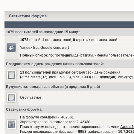
Статистика форума
1079 посетителей за последние 15 минут
1078
гостей,
1
пользователей,
0
скрытых пользователей
Yandex Bot, Google.com,
wert
Полный список по:
последним действиям
,
именам пользователе
Поздравляем с днем рождения наших пользователей:
13
пользователей празднуют сегодня свой день рождения
Puma create
(
37
),
nice__93
(
33
),
nice_1993
(
33
),
Dmitriy
(
40
),
ok$@n@
Будущие календарные события (в пределах 5 дней)
Отсутствуют
Статистика форума
На форуме сообщений:
462361
Зарегистрировано пользователей:
46481
Приветствуем последнего зарегистрированного по имени
Алина3
Рекорд посещаемости форума —
6958
, зафиксирован —
10.7.2026