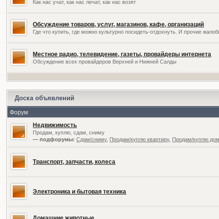
Как нас учат, как нас лечат, как нас возят
Обсуждение товаров, услуг, магазинов, кафе, организаций
Где что купить, где можно культурно посидеть-отдохнуть. И прочие жал
Местное радио, телевидение, газеты, провайдеры интернета
Обсуждение всех провайдеров Верхней и Нижней Салды
Доска объявлений
Форум
Недвижимость
Продам, куплю, сдам, сниму
— подфорумы:
Сдам/сниму
,
Продам/куплю квартиру
,
Продам/куплю дом,
Транспорт, запчасти, колеса
Электроника и бытовая техника
Домашние животные