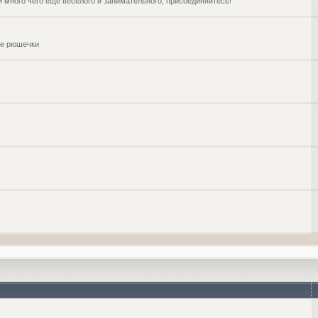
и много чего ещё веселого и занимательного, присоединяйтесь!
чие рюшечки