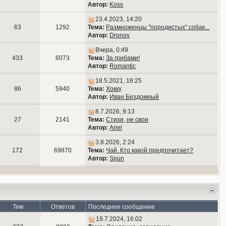
Автор:
Koss
23.4.2023, 14:20
63
1292
Тема:
Размноженцы "породистых" собак...
Автор:
Dronov
Вчера, 0:49
433
6073
Тема:
За грибами!
Автор:
Romantic
18.5.2021, 16:25
86
5940
Тема:
Хокку
Автор:
Иван Бездомный
8.7.2026, 9:13
27
2141
Тема:
Стихи, не свои
Автор:
Ariel
3.8.2026, 2:24
172
69870
Тема:
Чай. Кто какой предпочитает?
Автор:
Spun
Тем
Ответов
Последнее сообщение
19.7.2024, 16:02