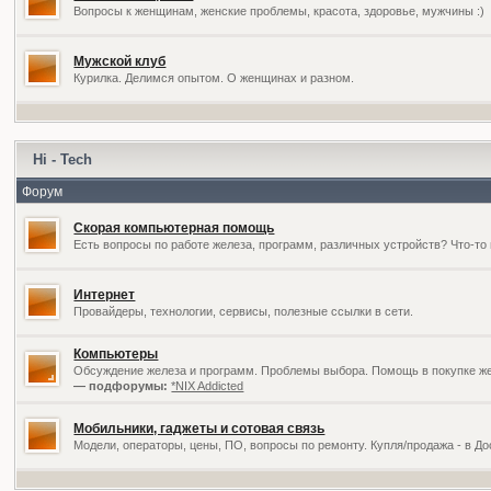
Вопросы к женщинам, женские проблемы, красота, здоровье, мужчины :)
Мужской клуб
Курилка. Делимся опытом. О женщинах и разном.
Hi - Tech
Форум
Скорая компьютерная помощь
Есть вопросы по работе железа, программ, различных устройств? Что-то 
Интернет
Провайдеры, технологии, сервисы, полезные ссылки в сети.
Компьютеры
Обсуждение железа и программ. Проблемы выбора. Помощь в покупке жел
— подфорумы:
*NIX Addicted
Мобильники, гаджеты и сотовая связь
Модели, операторы, цены, ПО, вопросы по ремонту. Купля/продажа - в Д