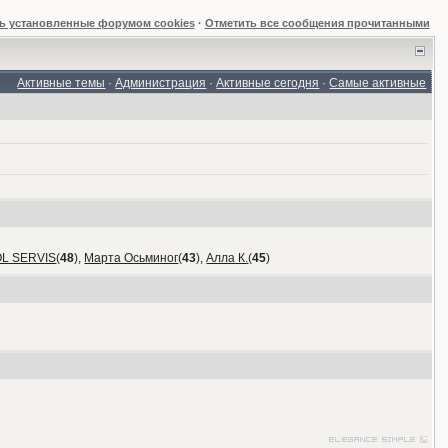
ь установленные форумом cookies
·
Отметить все сообщения прочитанными
Активные темы
·
Администрация
·
Активные сегодня
·
Самые активные
OL SERVIS
(
48
),
Марта Осьминог
(
43
),
Алла К.
(
45
)