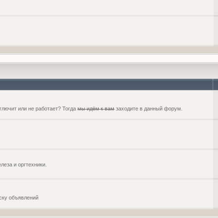
глючит или не работает? Тогда
мы идём к вам
заходите в данный форум.
еза и оргтехники.
оску объявлений