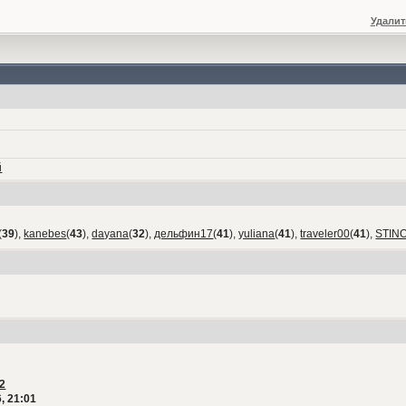
Удалит
й
(
39
),
kanebes
(
43
),
dayana
(
32
),
дельфин17
(
41
),
yuliana
(
41
),
traveler00
(
41
),
STIN
2
, 21:01