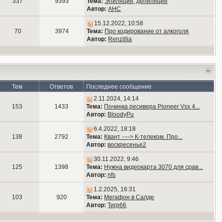
337
9393
Тема:
Эпиляция, депиляция
Автор:
АНС
15.12.2022, 10:58
70
3974
Тема:
Про кодирование от алкоголя
Автор:
Renzillia
Тем
Ответов
Последнее сообщение
2.11.2024, 14:14
153
1433
Тема:
Починка ресивера Pioneer Vsx 4...
Автор:
BloodyPu
6.4.2022, 18:18
138
2792
Тема:
Квант ----> К-телеком. Про...
Автор:
воскресенье2
30.11.2022, 9:46
125
1398
Тема:
Нужна видеокарта 3070 для срав...
Автор:
nfs
1.2.2025, 16:31
103
920
Тема:
Мегафон в Салде
Автор:
Тигр66