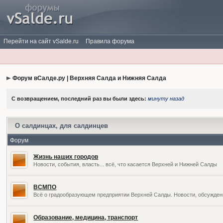
Перейти на сайт vSalde.ru
Правила форума
Форум вСалде.ру | Верхняя Салда и Нижняя Салда
С возвращением, последний раз вы были здесь:
минуту назад
О салдинцах, для салдинцев
Форум
Жизнь наших городов
Новости, события, власть... всё, что касается Верхней и Нижней Салды
ВСМПО
Всё о градообразующем предприятии Верхней Салды. Новости, обсужден
Образование, медицина, транспорт