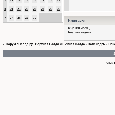
»
13
14
15
16
17
18
19
»
20
21
22
23
24
25
26
»
27
28
29
30
Навигация
·
Текущий месяц
·
Текущая неделя
Форум вСалде.ру | Верхняя Салда и Нижняя Салда
»
Календарь
»
Осн
Форум