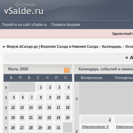
Перейти на сайт vSalde.ru
Правила форума
Здравствуйте
Форум вСалде.ру | Верхняя Салда и Нижняя Салда
»
Календарь
»
Осн
«
А
Июль 2026
Календарь событий и имен
В
П
В
С
Ч
П
С
Воскресенье
Понедель
»
1
2
3
4
»
5
6
7
8
9
10
11
»
»
12
13
14
15
16
17
18
»
19
20
21
22
23
24
25
2
Именинников: 8
Именинни
»
26
27
28
29
30
31
»