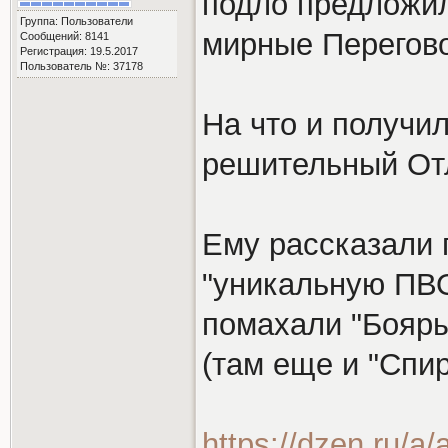
подло предложи
Группа: Пользователи
мирные Перегов
Сообщений: 8141
Регистрация: 19.5.2017
Пользователь №: 37178
На что и получи
решительный От
Ему рассказали 
"уникальную ПВО
помахали "Бояр
(там еще и "Спир
https://dzen.ru/a