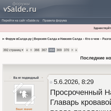
Перейти на сайт vSalde.ru
Правила форума
Здравствуйте
Форум вСалде.ру | Верхняя Салда и Нижняя Салда
»
Кто о чем
»
Разго
392 страниц
«
<
366
367
368
369
370
>
»
Последние но
Ва яг подводный
5.6.2026, 8:29
Просроченный Н
Главарь кроваво
Ваше звание