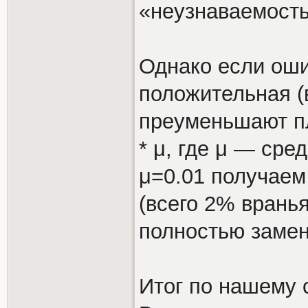
«неузнаваемость
Однако если оши
положительная (
преуменьшают пл
* μ, где μ — ср
μ=0.01 получаем
(всего 2% врань
полностью заме
Итог по нашему