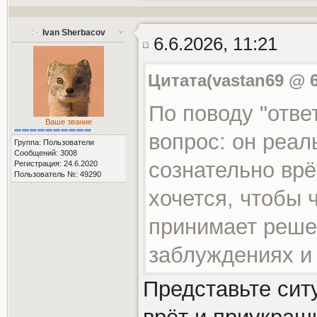
Ivan Sherbacov
6.6.2026, 11:21
Цитата(vastan69 @ 6
По поводу "отве
Ваше звание
вопрос: он реаль
Группа: Пользователи
Сообщений: 3008
сознательно врё
Регистрация: 24.6.2020
Пользователь №: 49290
хочется, чтобы 
принимает реше
заблуждениях и 
Представьте сит