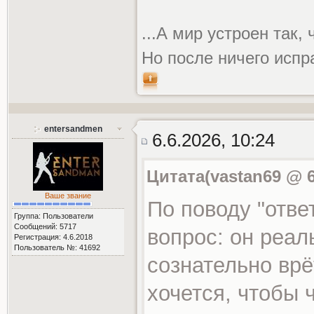
...А мир устроен так,
Но после ничего испр
entersandmen
6.6.2026, 10:24
Цитата(vastan69 @ 6
Ваше звание
По поводу "отве
Группа: Пользователи
Сообщений: 5717
вопрос: он реаль
Регистрация: 4.6.2018
Пользователь №: 41692
сознательно врё
хочется, чтобы 