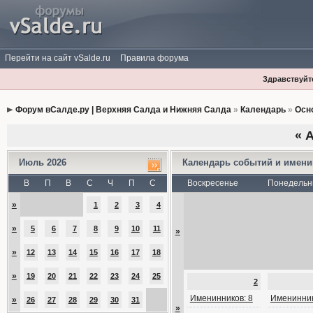
Перейти на сайт vSalde.ru
Правила форума
Здравствуйте
Форум вСалде.ру | Верхняя Салда и Нижняя Салда
»
Календарь
»
Осн
«
А
Июль 2026
Календарь событий и имен
В
П
В
С
Ч
П
С
Воскресенье
Понедельн
»
1
2
3
4
»
5
6
7
8
9
10
11
»
»
12
13
14
15
16
17
18
»
19
20
21
22
23
24
25
2
Именинников: 8
Именинник
»
26
27
28
29
30
31
»