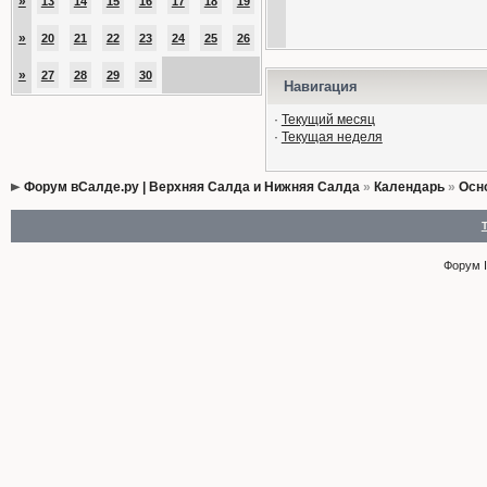
»
13
14
15
16
17
18
19
»
20
21
22
23
24
25
26
»
27
28
29
30
Навигация
·
Текущий месяц
·
Текущая неделя
Форум вСалде.ру | Верхняя Салда и Нижняя Салда
»
Календарь
»
Осн
Форум