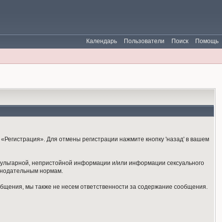
Календарь
Пользователи
Поиск
Помощь
«Регистрация». Для отмены регистрации нажмите кнопку 'назад' в вашем
 вульгарной, непристойной информации и/или информации сексуального
онодательным нормам.
общения, мы также не несем ответственности за содержание сообщения.