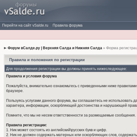
Перейти на сайт vSalde.ru
Правила форума
Форум вСалде.ру | Верхняя Салда и Нижняя Салда
» Форма регистра
Правила и положения по регистрации
Для продолжения регистрации вы должны принять нижеследующее:
Правила и условия форума
Пожалуйста, внимательно ознакомьтесь с приведенными ниже правилами. 
браузере.
Пользуясь услугами данного форума, вы соглашаетесь не использовать 
характера, информации, оскорбляющей достоинства и нарушающей права
Помните, что мы не несем ответственности за размещаемые сообщения. М
Правила регистрации:
1. Ник может состоять из английский\русских букв и цифр.
2. Ник не должен содержать матерных или оскорбляющих слов, содержать