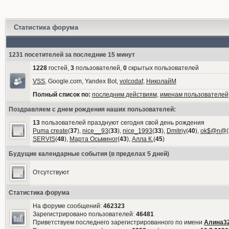
Статистика форума
1231 посетителей за последние 15 минут
1228
гостей,
3
пользователей,
0
скрытых пользователей
VSS
, Google.com, Yandex Bot,
volcodaf
,
НиколайМ
Полный список по:
последним действиям
,
именам пользователей
Поздравляем с днем рождения наших пользователей:
13
пользователей празднуют сегодня свой день рождения
Puma create
(
37
),
nice__93
(
33
),
nice_1993
(
33
),
Dmitriy
(
40
),
ok$@n@
(
SERVIS
(
48
),
Марта Осьминог
(
43
),
Алла К.
(
45
)
Будущие календарные события (в пределах 5 дней)
Отсутствуют
Статистика форума
На форуме сообщений:
462323
Зарегистрировано пользователей:
46481
Приветствуем последнего зарегистрированного по имени
Алина3