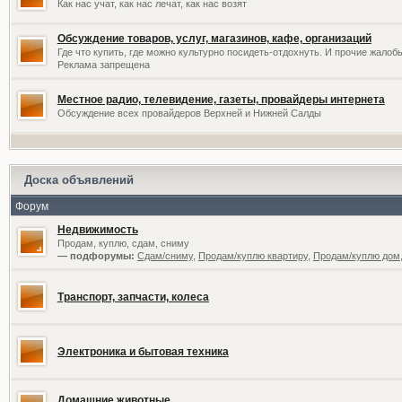
Как нас учат, как нас лечат, как нас возят
Обсуждение товаров, услуг, магазинов, кафе, организаций
Где что купить, где можно культурно посидеть-отдохнуть. И прочие жалоб
Реклама запрещена
Местное радио, телевидение, газеты, провайдеры интернета
Обсуждение всех провайдеров Верхней и Нижней Салды
Доска объявлений
Форум
Недвижимость
Продам, куплю, сдам, сниму
— подфорумы:
Сдам/сниму
,
Продам/куплю квартиру
,
Продам/куплю дом,
Транспорт, запчасти, колеса
Электроника и бытовая техника
Домашние животные