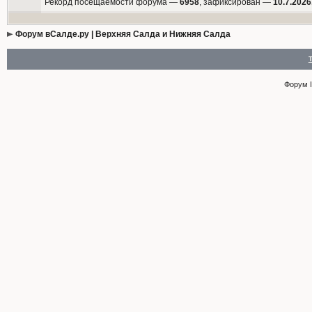
Рекорд посещаемости форума —
6958
, зафиксирован —
10.7.2026
Форум вСалде.ру | Верхняя Салда и Нижняя Салда
Форум