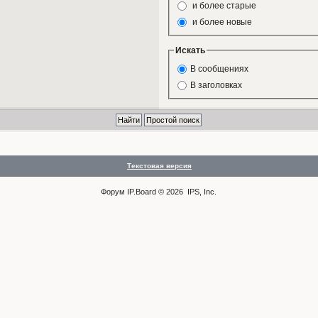
и более старые
и более новые
Искать
В сообщениях
В заголовках
Текстовая версия
Форум
IP.Board
© 2026
IPS, Inc
.