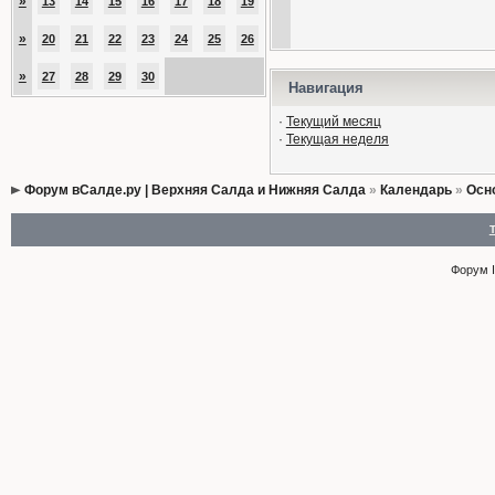
»
13
14
15
16
17
18
19
»
20
21
22
23
24
25
26
»
27
28
29
30
Навигация
·
Текущий месяц
·
Текущая неделя
Форум вСалде.ру | Верхняя Салда и Нижняя Салда
»
Календарь
»
Осн
Форум