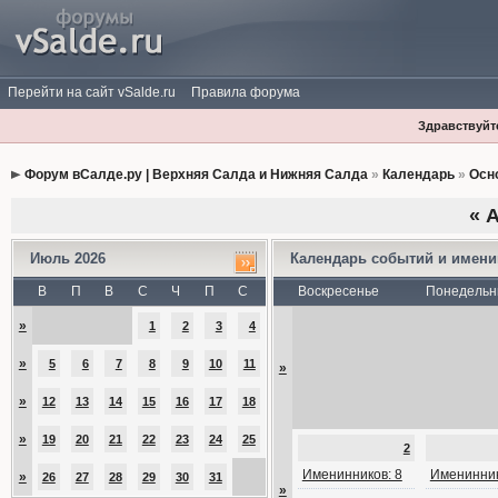
Перейти на сайт vSalde.ru
Правила форума
Здравствуйте
Форум вСалде.ру | Верхняя Салда и Нижняя Салда
»
Календарь
»
Осн
«
А
Июль 2026
Календарь событий и имен
В
П
В
С
Ч
П
С
Воскресенье
Понедельн
»
1
2
3
4
»
5
6
7
8
9
10
11
»
»
12
13
14
15
16
17
18
»
19
20
21
22
23
24
25
2
Именинников: 8
Именинник
»
26
27
28
29
30
31
»