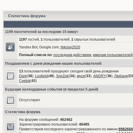
Статистика форума
1199 посетителей за последние 15 минут
1197
гостей,
1
пользователей,
1
скрытых пользователей
Yandex Bot, Google.com,
Nikolaj2020
Полный список по:
последним действиям
,
именам пользователей
Поздравляем с днем рождения наших пользователей:
13
пользователей празднуют сегодня свой день рождения
Dark
(
38
),
Losfield
(
49
),
SneZok
(
34
),
муся
(
33
),
ANDRY
(
36
),
Любаня
(
53
Cvetok
(
43
)
Будущие календарные события (в пределах 5 дней)
Отсутствуют
Статистика форума
На форуме сообщений:
462462
Зарегистрировано пользователей:
46485
Приветствуем последнего зарегистрированного по имени
8982660