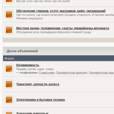
Как нас учат, как нас лечат, как нас возят
Обсуждение товаров, услуг, магазинов, кафе, организаций
Где что купить, где можно культурно посидеть-отдохнуть. И прочие жалоб
Реклама запрещена
Местное радио, телевидение, газеты, провайдеры интернета
Обсуждение всех провайдеров Верхней и Нижней Салды
Доска объявлений
Форум
Недвижимость
Продам, куплю, сдам, сниму
— подфорумы:
Сдам/сниму
,
Продам/куплю квартиру
,
Продам/куплю дом,
Транспорт, запчасти, колеса
Электроника и бытовая техника
Домашние животные