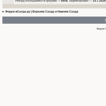
Рекорд посещаемости форума —
6958
, зафиксирован —
10.7.2026
Форум вСалде.ру | Верхняя Салда и Нижняя Салда
Форум