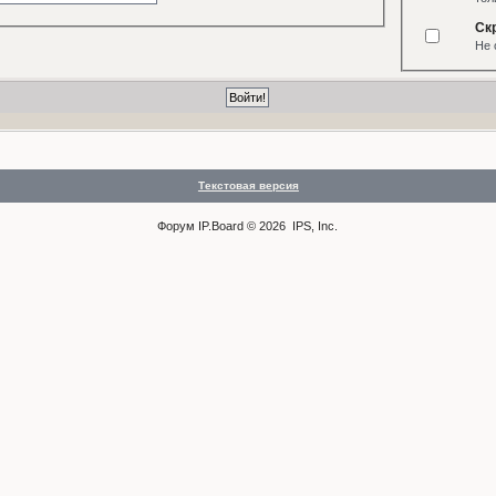
Ск
Не 
Текстовая версия
Форум
IP.Board
© 2026
IPS, Inc
.