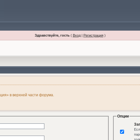
Здравствуйте, гость
(
Вход
|
Регистрация
)
ация» в верхней части форума.
Опции
За
Есл
пар
тол