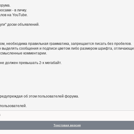
орума.
сами - в личку.
алов на YouTube.
уги" доски объявлений.
ом, необходима правильная грамматика, запрещается писать без пробелов.
 выделять сообщения и подписи цветом либо размером шрифта, отличающим
бессмысленные комментарии.
не должен превышать 2-х мегабайт.
предупреждая об этом пользователей форума.
 пользователей.
а
Текстовая версия