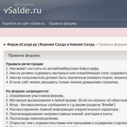
Перейти на сайт vSalde.ru
Правила форума
Форум вСалде.ру | Верхняя Салда и Нижняя Салда
» Правила форум
Правила форума
Правила регистрации:
1. Ник может состоять из английский\русских букв и цифр.
2. Ник не должен содержать матерных или оскорбляющих слов, содержать
3. Аватар пользователя должен быть приличным (никакого порно, нецензу
4. В поле сайт можно указывать только личную домашнюю страничку.
На форуме запрещается:
1. Оскорбление участников форума.
2. Матерные высказывания в любой форме. (Если не сказано об обратном
3. Флуд - бессмысленные сообщения и т.д.(кроме раздела "Флейм")
4. Распространение ложной информации очернительного характера.
5. Пропагандирование неправославных учений, агитация в секты.
6. Пропаганда гомосексуализма.
7. Открытие тем с издевательствами или призывами к осуждению отдельн