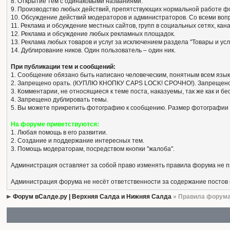
8. Открытие тем с одинаковыми названиями.
9. Производство любых действий, препятствующих нормальной работе ф
10. Обсуждение действий модераторов и администраторов. Со всеми вопро
11. Реклама и обсуждение местных сайтов, групп в социальных сетях, кан
12. Реклама и обсуждение любых рекламных площадок.
13. Реклама любых товаров и услуг за исключением раздела "Товары и усл
14. Дублирование ников. Один пользователь – один ник.
При публикации тем и сообщений:
1. Сообщение обязано быть написано человеческим, понятным всем язык
2. Запрещено орать. (КУПЛЮ КНОПКУ CAPS LOCK! СРОЧНО!). Запрещено
3. Комментарии, не относящиеся к теме поста, наказуемы, так же как и 
4. Запрещено дублировать темы.
5. Вы можете прикрепить фотографию к сообщению. Размер фотографии 
На форуме приветствуются:
1. Любая помощь в его развитии.
2. Создание и поддержание интересных тем.
3. Помощь модераторам, посредством кнопки "жалоба".
Администрация оставляет за собой право изменять правила форума не 
Администрация форума не несёт ответственности за содержание постов
Форум вСалде.ру | Верхняя Салда и Нижняя Салда
» Правила форум