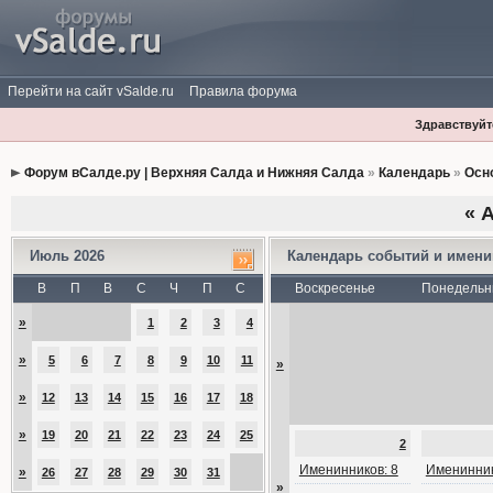
Перейти на сайт vSalde.ru
Правила форума
Здравствуйте
Форум вСалде.ру | Верхняя Салда и Нижняя Салда
»
Календарь
»
Осн
«
А
Июль 2026
Календарь событий и имен
В
П
В
С
Ч
П
С
Воскресенье
Понедельн
»
1
2
3
4
»
5
6
7
8
9
10
11
»
»
12
13
14
15
16
17
18
»
19
20
21
22
23
24
25
2
Именинников: 8
Именинник
»
26
27
28
29
30
31
»