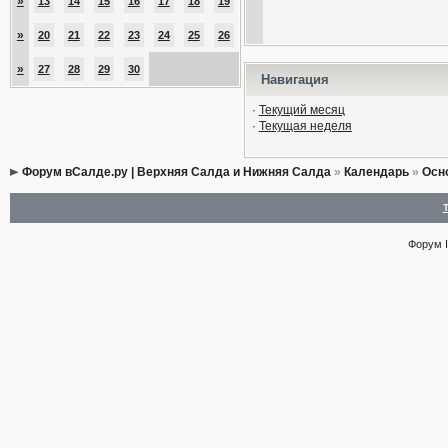
»
13
14
15
16
17
18
19
»
20
21
22
23
24
25
26
»
27
28
29
30
Навигация
·
Текущий месяц
·
Текущая неделя
Форум вСалде.ру | Верхняя Салда и Нижняя Салда
»
Календарь
»
Осн
Форум