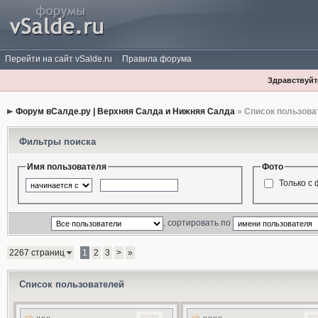
Перейти на сайт vSalde.ru
Правила форума
Здравствуйте
Форум вСалде.ру | Верхняя Салда и Нижняя Салда
» Список пользова
Фильтры поиска
Имя пользователя
Фото
Только с
, сортировать по
2267 страниц
1
2
3
>
»
Список пользователей