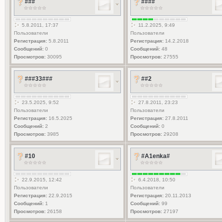
###
####
5.8.2011, 17:37
11.2.2025, 9:49
Пользователи
Пользователи
Регистрация:
5.8.2011
Регистрация:
14.2.2018
Сообщений:
0
Сообщений:
48
Просмотров:
30095
Просмотров:
27555
###33###
##2
23.5.2025, 9:52
27.8.2011, 23:23
Пользователи
Пользователи
Регистрация:
16.5.2025
Регистрация:
27.8.2011
Сообщений:
2
Сообщений:
0
Просмотров:
3985
Просмотров:
29208
#10
#A1enka#
22.9.2015, 12:42
6.4.2018, 10:50
Пользователи
Пользователи
Регистрация:
22.9.2015
Регистрация:
20.11.2013
Сообщений:
1
Сообщений:
99
Просмотров:
26158
Просмотров:
27197