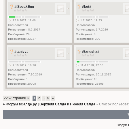
#iSpeakEng
#ket#
22.6.2021, 11:46
1.7.2026, 19:23
Пользователи
Пользователи
Регистрация:
8.6.2017
Регистрация:
1.7.2026
Сообщений:
26
Сообщений:
0
Просмотров:
23227
Просмотров:
390
#taniyy#
#tanusha#
7.10.2019, 16:20
11.4.2018, 12:33
Пользователи
Пользователи
Регистрация:
7.10.2019
Регистрация:
16.11.2015
Сообщений:
1
Сообщений:
13
Просмотров:
20908
Просмотров:
25865
2267 страниц
1
2
3
>
»
Форум вСалде.ру | Верхняя Салда и Нижняя Салда
» Список пользова
Форум