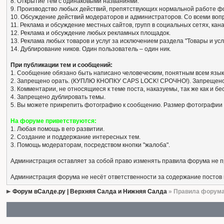
8. Открытие тем с одинаковыми названиями.
9. Производство любых действий, препятствующих нормальной работе ф
10. Обсуждение действий модераторов и администраторов. Со всеми вопро
11. Реклама и обсуждение местных сайтов, групп в социальных сетях, кан
12. Реклама и обсуждение любых рекламных площадок.
13. Реклама любых товаров и услуг за исключением раздела "Товары и усл
14. Дублирование ников. Один пользователь – один ник.
При публикации тем и сообщений:
1. Сообщение обязано быть написано человеческим, понятным всем язык
2. Запрещено орать. (КУПЛЮ КНОПКУ CAPS LOCK! СРОЧНО!). Запрещено
3. Комментарии, не относящиеся к теме поста, наказуемы, так же как и 
4. Запрещено дублировать темы.
5. Вы можете прикрепить фотографию к сообщению. Размер фотографии 
На форуме приветствуются:
1. Любая помощь в его развитии.
2. Создание и поддержание интересных тем.
3. Помощь модераторам, посредством кнопки "жалоба".
Администрация оставляет за собой право изменять правила форума не 
Администрация форума не несёт ответственности за содержание постов
Форум вСалде.ру | Верхняя Салда и Нижняя Салда
» Правила форум