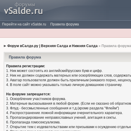
Перейти на сайт vSalde.ru
Правила форума
Форум вСалде.ру | Верхняя Салда и Нижняя Салда
» Правила форум
Правила форума
Правила регистрации:
1. Ник может состоять из английский\русских букв и цифр.
2. Ник не должен содержать матерных или оскорбляющих слов, содержать
3. Аватар пользователя должен быть приличным (никакого порно, нецензу
4. В поле сайт можно указывать только личную домашнюю страничку.
На форуме запрещается:
1. Оскорбление участников форума.
2. Матерные высказывания в любой форме. (Если не сказано об обратном
3. Флуд - бессмысленные сообщения и т.д.(кроме раздела "Флейм")
4. Распространение ложной информации очернительного характера.
5. Пропагандирование неправославных учений, агитация в секты.
6. Пропаганда гомосексуализма.
7. Открытие тем с издевательствами или призывами к осуждению отдельн