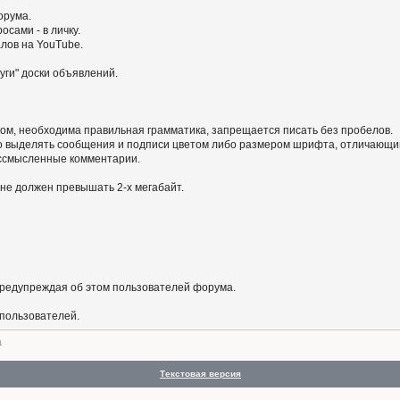
орума.
сами - в личку.
алов на YouTube.
уги" доски объявлений.
ом, необходима правильная грамматика, запрещается писать без пробелов.
 выделять сообщения и подписи цветом либо размером шрифта, отличающим
бессмысленные комментарии.
не должен превышать 2-х мегабайт.
предупреждая об этом пользователей форума.
 пользователей.
а
Текстовая версия