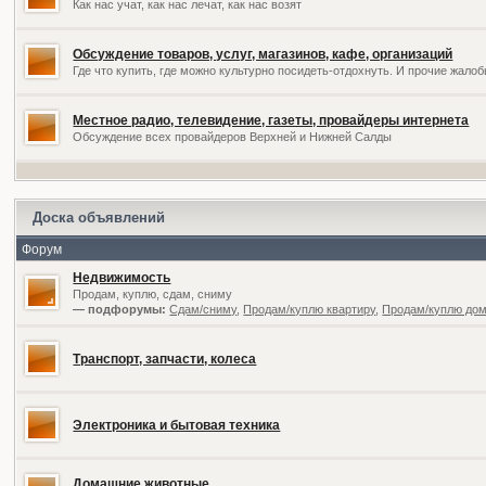
Как нас учат, как нас лечат, как нас возят
Обсуждение товаров, услуг, магазинов, кафе, организаций
Где что купить, где можно культурно посидеть-отдохнуть. И прочие жал
Местное радио, телевидение, газеты, провайдеры интернета
Обсуждение всех провайдеров Верхней и Нижней Салды
Доска объявлений
Форум
Недвижимость
Продам, куплю, сдам, сниму
— подфорумы:
Сдам/сниму
,
Продам/куплю квартиру
,
Продам/куплю дом,
Транспорт, запчасти, колеса
Электроника и бытовая техника
Домашние животные