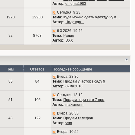
Автор:
enigma1983
Сегодня, 9:23
1978
29938
Тема:
Куда можно сдать одежду б/у в ...
Автор:
Надежда...
6.3.2026, 19:42
92
8763
Тема:
Радио
Автор:
DXX
Тем
Ответов
Последнее сообщение
Вчера, 23:36
85
84
Тема:
Продам участок в саду 9
Автор:
Зима2018
Сегодня, 13:12
51
105
Тема:
Продам чери тиго 7 про
Автор:
maksmenn
Вчера, 20:55
43
122
Тема:
Продам телефон
Автор:
vvm
Вчера, 10:55