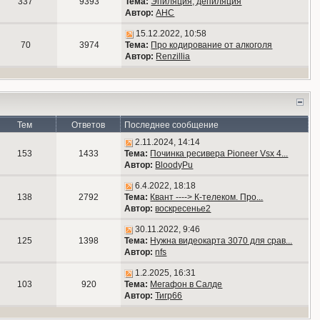
337
9393
Тема:
Эпиляция, депиляция
Автор:
АНС
15.12.2022, 10:58
70
3974
Тема:
Про кодирование от алкоголя
Автор:
Renzillia
Тем
Ответов
Последнее сообщение
2.11.2024, 14:14
153
1433
Тема:
Починка ресивера Pioneer Vsx 4...
Автор:
BloodyPu
6.4.2022, 18:18
138
2792
Тема:
Квант ----> К-телеком. Про...
Автор:
воскресенье2
30.11.2022, 9:46
125
1398
Тема:
Нужна видеокарта 3070 для срав...
Автор:
nfs
1.2.2025, 16:31
103
920
Тема:
Мегафон в Салде
Автор:
Тигр66