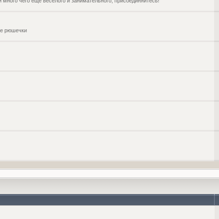
и много чего ещё веселого и занимательного, присоединяйтесь!
чие рюшечки