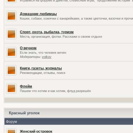
Играемся на форуме в данетки, словесные игры, "продолжение историй" 
Домашние любимцы
Кошки, собаки, хомячки с канарейками, а также цветочки, вазочки и про
Спорт, охота, рыбалка, туризм
Места, организация, фотки. Расскажи о своем отдыхе
О вечном
Если знать, что человек вечен
Модераторы:
volkov
Книги, газеты, журналы
Рекомендации, отзывы, поиск
Флейм
Пишем что хотим и как хотим, флуд разрешён
Красный уголок
Форум
Женский островок