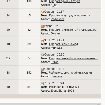
17
136
Тема:
Продам куриц и петуха
Автор:
n_aa
Сегодня, 11:37
24
15
Тема:
Продам защиту для каратиста
Автор:
Рафаэлка
Вчера, 15:38
20
82
Тема:
Продам трикотажный пиджак на м...
Автор:
Эжени
3.8.2026, 21:41
18
39
Тема:
Продам белый комод
Автор:
МиледИ..
Сегодня, 15:30
119
74
Тема:
Продам тыквы большие и маленьк...
Автор:
никас
Сегодня, 14:13
88
151
Тема:
Чайные сервиз, графин, кувшин
Автор:
glasseye
7.8.2026, 13:44
40
54
Тема:
Инженер ПТО, грузчик
Автор:
ElenaElena_2023