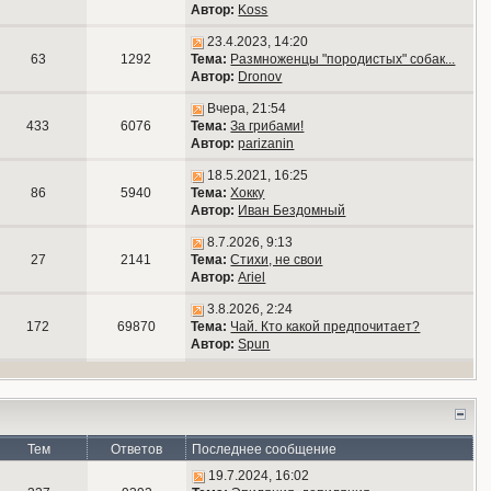
Автор:
Koss
23.4.2023, 14:20
63
1292
Тема:
Размноженцы "породистых" собак...
Автор:
Dronov
Вчера, 21:54
433
6076
Тема:
За грибами!
Автор:
parizanin
18.5.2021, 16:25
86
5940
Тема:
Хокку
Автор:
Иван Бездомный
8.7.2026, 9:13
27
2141
Тема:
Стихи, не свои
Автор:
Ariel
3.8.2026, 2:24
172
69870
Тема:
Чай. Кто какой предпочитает?
Автор:
Spun
Тем
Ответов
Последнее сообщение
19.7.2024, 16:02