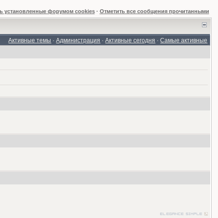
ь установленные форумом cookies
·
Отметить все сообщения прочитанными
Активные темы
·
Администрация
·
Активные сегодня
·
Самые активные