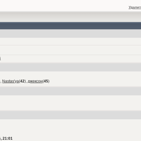
Удалит
й
),
Nastas'ya
(
42
),
джексон
(
45
)
, 21:01