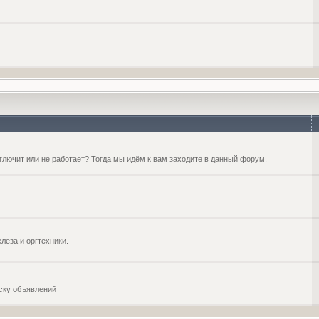
глючит или не работает? Тогда
мы идём к вам
заходите в данный форум.
еза и оргтехники.
оску объявлений