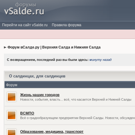
Перейти на сайт vSalde.ru
Правила форума
Форум вСалде.ру | Верхняя Салда и Нижняя Салда
С возвращением, последний раз вы были здесь:
минуту назад
О салдинцах, для салдинцев
Форум
Жизнь наших городов
Новости, события, власть... всё, что касается Верхней и Нижней Салды
ВСМПО
Всё о градообразующем предприятии Верхней Салды. Новости, обсужден
Образование, медицина, транспорт