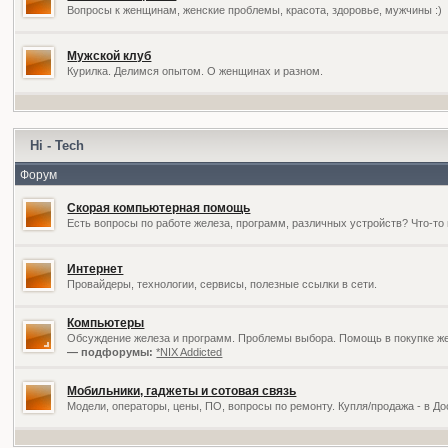
Вопросы к женщинам, женские проблемы, красота, здоровье, мужчины :)
Мужской клуб
Курилка. Делимся опытом. О женщинах и разном.
Hi - Tech
Форум
Скорая компьютерная помощь
Есть вопросы по работе железа, программ, различных устройств? Что-то 
Интернет
Провайдеры, технологии, сервисы, полезные ссылки в сети.
Компьютеры
Обсуждение железа и программ. Проблемы выбора. Помощь в покупке жел
— подфорумы:
*NIX Addicted
Мобильники, гаджеты и сотовая связь
Модели, операторы, цены, ПО, вопросы по ремонту. Купля/продажа - в Д