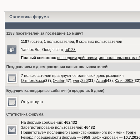
Статистика форума
1188 посетителей за последние 15 минут
1187
гостей,
1
пользователей,
0
скрытых пользователей
Yandex Bot, Google.com,
ad123
Полный список по:
последним действиям
,
именам пользователе
Поздравляем с днем рождения наших пользователей:
7
пользователей празднуют сегодня свой день рождения
ОптТексБаза
(
27
),
Oksikir
(
47
),
wery226
(
31
),
Atlant
(
48
),
Юлия0908
(
32
Будущие календарные события (в пределах 5 дней)
Отсутствуют
Статистика форума
На форуме сообщений:
462432
Зарегистрировано пользователей:
46482
Приветствуем последнего зарегистрированного по имени
Торги
Рекорд посещаемости форума —
6958
, зафиксирован —
10.7.2026