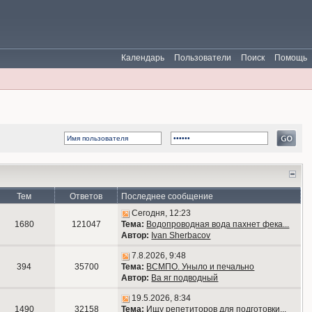
Календарь
Пользователи
Поиск
Помощь
Тем
Ответов
Последнее сообщение
Сегодня, 12:23
1680
121047
Тема:
Водопроводная вода пахнет фека...
Автор:
Ivan Sherbacov
7.8.2026, 9:48
394
35700
Тема:
ВСМПО. Уныло и печально
Автор:
Ва яг подводный
19.5.2026, 8:34
1490
32158
Тема:
Ищу репетиторов для подготовки...