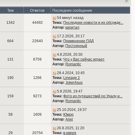
Тем
Ответов
Последнее сообщение
54 минут назад
1342
44492
Тема:
Последние новости и их обсужде...
Автор:
капитал
17.2.2026, 20:17
664
22640
Тема:
Применение ПДД
Автор:
Постоянный
4.8.2026, 20:30
131
6759
Тема:
Что у Вас сейчас играет
Автор:
Romantic
28.4.2024, 10:45
190
1266
Тема:
Lineage 2
Автор:
JokerAsus
5.8.2026, 19:47
159
9273
Тема:
Фото из путешествий по Уралу и...
Автор:
Romantic
25.10.2024, 19:37
58
1609
Тема:
Юмор
Автор:
Ariel
26.8.2025, 11:20
29
20754
Тема:
в еврея