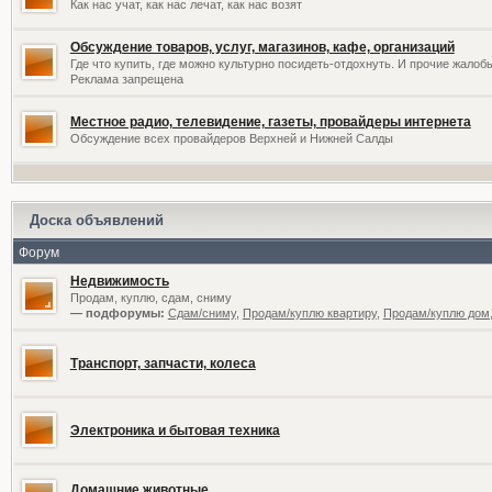
Как нас учат, как нас лечат, как нас возят
Обсуждение товаров, услуг, магазинов, кафе, организаций
Где что купить, где можно культурно посидеть-отдохнуть. И прочие жалоб
Реклама запрещена
Местное радио, телевидение, газеты, провайдеры интернета
Обсуждение всех провайдеров Верхней и Нижней Салды
Доска объявлений
Форум
Недвижимость
Продам, куплю, сдам, сниму
— подфорумы:
Сдам/сниму
,
Продам/куплю квартиру
,
Продам/куплю дом,
Транспорт, запчасти, колеса
Электроника и бытовая техника
Домашние животные