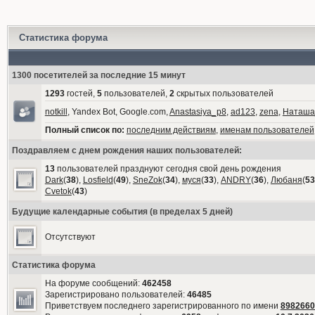
Статистика форума
1300 посетителей за последние 15 минут
1293
гостей,
5
пользователей,
2
скрытых пользователей
notkill
, Yandex Bot, Google.com,
Anastasiya_p8
,
ad123
,
zena
,
Наташа
Полный список по:
последним действиям
,
именам пользователей
Поздравляем с днем рождения наших пользователей:
13
пользователей празднуют сегодня свой день рождения
Dark
(
38
),
Losfield
(
49
),
SneZok
(
34
),
муся
(
33
),
ANDRY
(
36
),
Любаня
(
53
Cvetok
(
43
)
Будущие календарные события (в пределах 5 дней)
Отсутствуют
Статистика форума
На форуме сообщений:
462458
Зарегистрировано пользователей:
46485
Приветствуем последнего зарегистрированного по имени
8982660