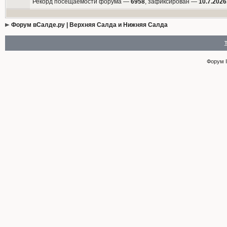
Рекорд посещаемости форума —
6958
, зафиксирован —
10.7.2026
Форум вСалде.ру | Верхняя Салда и Нижняя Салда
Форум