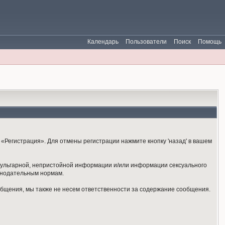
Календарь
Пользователи
Поиск
Помощь
«Регистрация». Для отмены регистрации нажмите кнопку 'назад' в вашем
 вульгарной, непристойной информации и/или информации сексуального
онодательным нормам.
общения, мы также не несем ответственности за содержание сообщения.