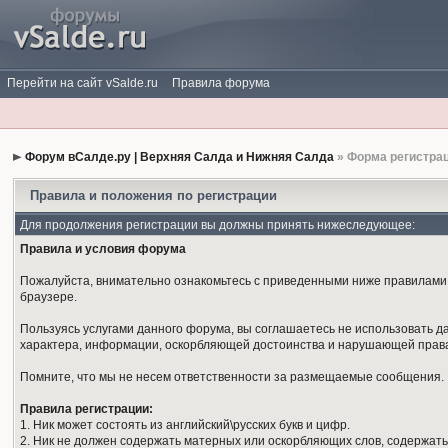
Перейти на сайт vSalde.ru
Правила форума
Форум вСалде.ру | Верхняя Салда и Нижняя Салда
» Форма регистра
Правила и положения по регистрации
Для продолжения регистрации вы должны принять нижеследующее:
Правила и условия форума
Пожалуйста, внимательно ознакомьтесь с приведенными ниже правилами. 
браузере.
Пользуясь услугами данного форума, вы соглашаетесь не использовать 
характера, информации, оскорбляющей достоинства и нарушающей права
Помните, что мы не несем ответственности за размещаемые сообщения. М
Правила регистрации:
1. Ник может состоять из английский\русских букв и цифр.
2. Ник не должен содержать матерных или оскорбляющих слов, содержать