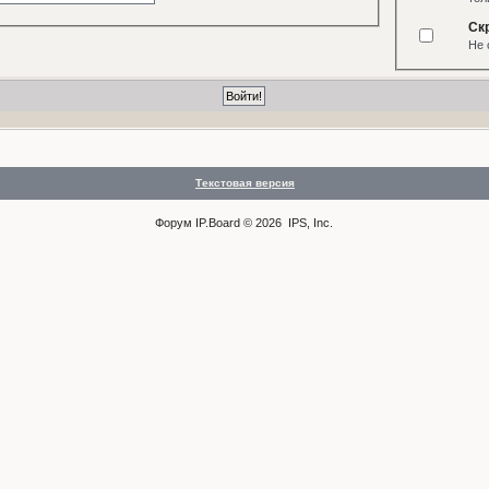
Ск
Не 
Текстовая версия
Форум
IP.Board
© 2026
IPS, Inc
.