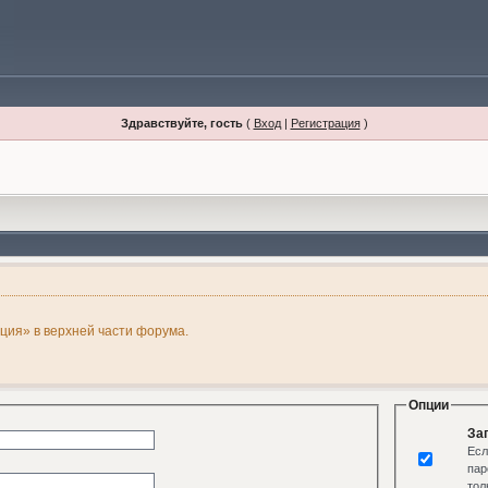
Здравствуйте, гость
(
Вход
|
Регистрация
)
ация» в верхней части форума.
Опции
За
Есл
пар
тол