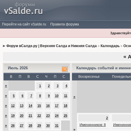
Перейти на сайт vSalde.ru
Правила форума
Здравствуйте
Форум вСалде.ру | Верхняя Салда и Нижняя Салда
»
Календарь
»
Осн
«
А
Июль 2026
Календарь событий и имен
В
П
В
С
Ч
П
С
Воскресенье
Понедельн
»
1
2
3
4
»
5
6
7
8
9
10
11
»
»
12
13
14
15
16
17
18
»
19
20
21
22
23
24
25
2
Именинников: 8
Именинник
»
26
27
28
29
30
31
»