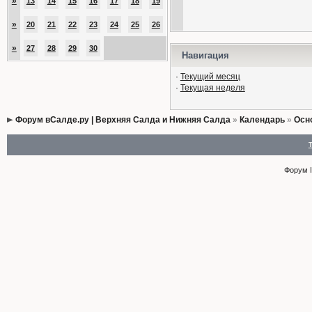
»
13
14
15
16
17
18
19
»
20
21
22
23
24
25
26
»
27
28
29
30
Навигация
·
Текущий месяц
·
Текущая неделя
Форум вСалде.ру | Верхняя Салда и Нижняя Салда
»
Календарь
»
Осн
Форум