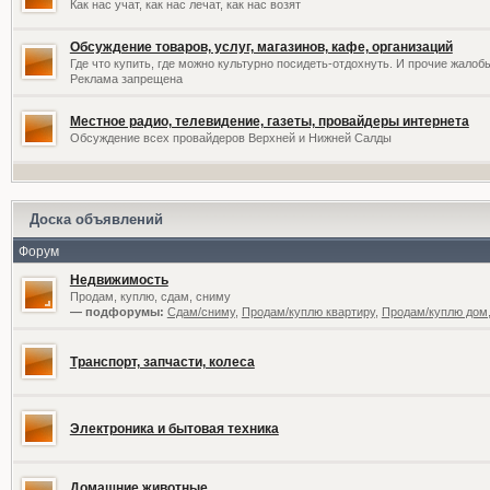
Как нас учат, как нас лечат, как нас возят
Обсуждение товаров, услуг, магазинов, кафе, организаций
Где что купить, где можно культурно посидеть-отдохнуть. И прочие жалоб
Реклама запрещена
Местное радио, телевидение, газеты, провайдеры интернета
Обсуждение всех провайдеров Верхней и Нижней Салды
Доска объявлений
Форум
Недвижимость
Продам, куплю, сдам, сниму
— подфорумы:
Сдам/сниму
,
Продам/куплю квартиру
,
Продам/куплю дом,
Транспорт, запчасти, колеса
Электроника и бытовая техника
Домашние животные