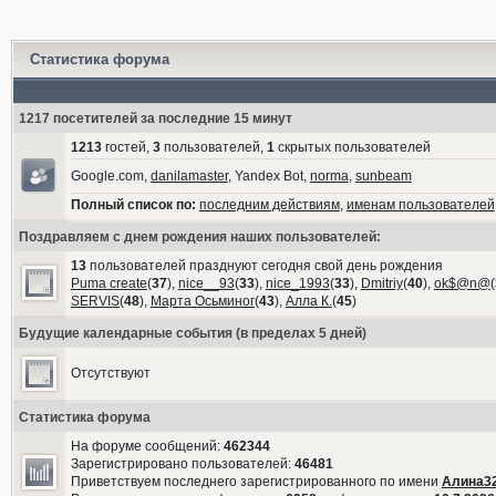
Статистика форума
1217 посетителей за последние 15 минут
1213
гостей,
3
пользователей,
1
скрытых пользователей
Google.com,
danilamaster
, Yandex Bot,
norma
,
sunbeam
Полный список по:
последним действиям
,
именам пользователей
Поздравляем с днем рождения наших пользователей:
13
пользователей празднуют сегодня свой день рождения
Puma create
(
37
),
nice__93
(
33
),
nice_1993
(
33
),
Dmitriy
(
40
),
ok$@n@
(
SERVIS
(
48
),
Марта Осьминог
(
43
),
Алла К.
(
45
)
Будущие календарные события (в пределах 5 дней)
Отсутствуют
Статистика форума
На форуме сообщений:
462344
Зарегистрировано пользователей:
46481
Приветствуем последнего зарегистрированного по имени
Алина3