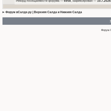
Рекорд посещаемости форума —
6958
, зафиксирован —
10.7.2026
Форум вСалде.ру | Верхняя Салда и Нижняя Салда
Форум