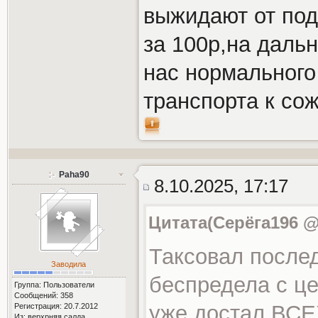
выжидают от под
за 100р,на дальня
нас нормального
транспорта к со
Paha90
8.10.2025, 17:17
Цитата(Серёга196 @ 
Таксовал послед
Заводила
беспредела с це
Группа: Пользователи
Сообщений: 358
уже достал ВСЕХ
Регистрация: 20.7.2012
Из: верхрняя салда