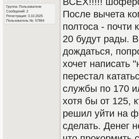
ВСЕХ!!!!! шофёр
Группа: Пользователи
После вычета ко
Сообщений: 2
Регистрация: 3.10.2025
Пользователь №: 57864
полтоса - почти 
20 будут рады. 
дождаться, попро
хочет написать "
перестал катать
службы по 170 и
хотя бы от 125, к
решил уйти на ф
сделать. Денег н
что прокормить 