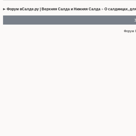
Форум вСалде.ру | Верхняя Салда и Нижняя Салда
»
О салдинцах, дл
Форум