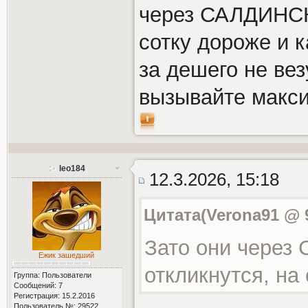
через САЛДИНСК
сотку дороже и к
за дешего не вез
вызывайте макси
leo184
12.3.2026, 15:18
Цитата(Verona91 @ 9
Зато они через
Ежик зашедший
откликнутся, на
Группа: Пользователи
Сообщений: 7
Регистрация: 15.2.2016
Пользователь №: 29522