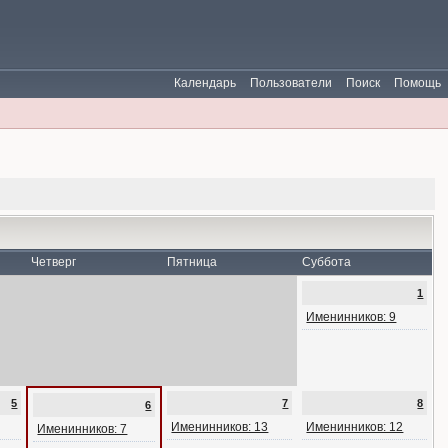
Календарь
Пользователи
Поиск
Помощь
Четверг
Пятница
Суббота
1
Именинников: 9
5
7
8
6
Именинников: 13
Именинников: 12
Именинников: 7