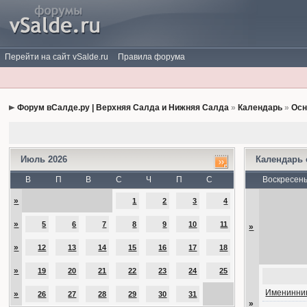
Перейти на сайт vSalde.ru
Правила форума
Форум вСалде.ру | Верхняя Салда и Нижняя Салда
»
Календарь
»
Осн
Июль 2026
Календарь
В
П
В
С
Ч
П
С
Воскресен
»
1
2
3
4
»
5
6
7
8
9
10
11
»
»
12
13
14
15
16
17
18
»
19
20
21
22
23
24
25
Именинник
»
26
27
28
29
30
31
»