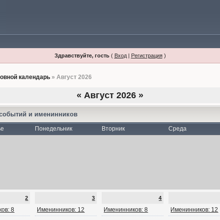
Здравствуйте, гость
(
Вход
|
Регистрация
)
овной календарь
» Август 2026
«
Август 2026
»
 событий и именинников
ье
Понедельник
Вторник
Среда
2
3
4
ов: 8
Именинников: 12
Именинников: 8
Именинников: 12