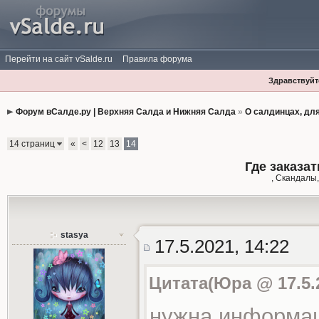
Перейти на сайт vSalde.ru
Правила форума
Здравствуйте
Форум вСалде.ру | Верхняя Салда и Нижняя Салда
»
О салдинцах, дл
14 страниц
«
<
12
13
14
Где заказа
, Скандалы,
stasya
17.5.2021, 14:22
Цитата(Юра @ 17.5.2
нужна информа