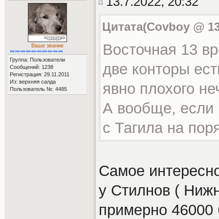
13.7.2022, 20:32
Цитата(Covboy @ 13.
Восточная 13 вр
Ваше звание
Группа: Пользователи
две конторы ест
Сообщений: 1238
Регистрация: 29.11.2011
Из: верхняя салда
явно плохого неч
Пользователь №: 4485
А вообще, если 
с Тагила на пор
Самое интересно
у Стилнов ( Нижн
примерно 46000 