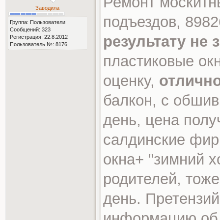
Ремонт москитны
Заводила
подъездов, 898
Группа: Пользователи
Сообщений: 323
результату не 
Регистрация: 22.8.2012
Пользователь №: 8176
пластиковые окн
оценку,
отлично
балкон, с обшив
день, цена полу
салдинские фирм
окна+ "зимний х
родителей, тоже
день. Претензий
информацию об 