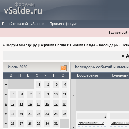
Перейти на сайт vSalde.ru
Правила форума
Здравствуйте
Форум вСалде.ру | Верхняя Салда и Нижняя Салда
»
Календарь
»
Осн
«
А
Июль 2026
Календарь событий и имен
В
П
В
С
Ч
П
С
Воскресенье
Понедельн
»
1
2
3
4
»
5
6
7
8
9
10
11
»
»
12
13
14
15
16
17
18
»
19
20
21
22
23
24
25
2
Именинников: 8
Именинник
»
26
27
28
29
30
31
»