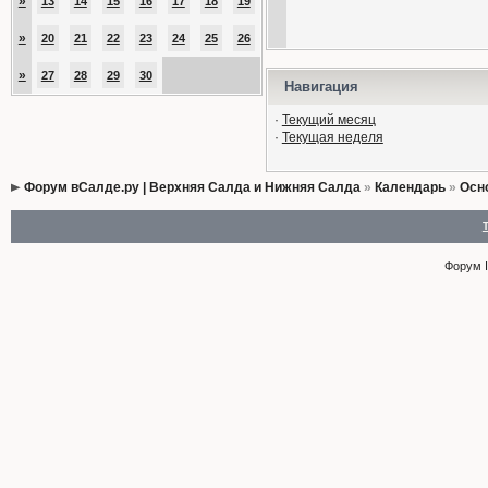
»
13
14
15
16
17
18
19
»
20
21
22
23
24
25
26
»
27
28
29
30
Навигация
·
Текущий месяц
·
Текущая неделя
Форум вСалде.ру | Верхняя Салда и Нижняя Салда
»
Календарь
»
Осн
Форум