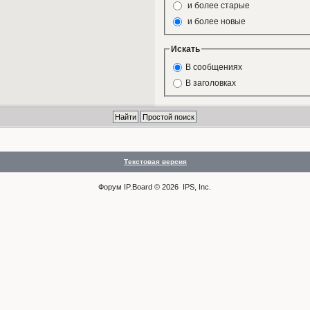
и более старые
и более новые
Искать
В сообщениях
В заголовках
Текстовая версия
Форум
IP.Board
© 2026
IPS, Inc
.