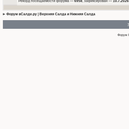
Рекорд посещаемости форума —
6958
, зафиксирован —
10.7.2026
Форум вСалде.ру | Верхняя Салда и Нижняя Салда
Форум