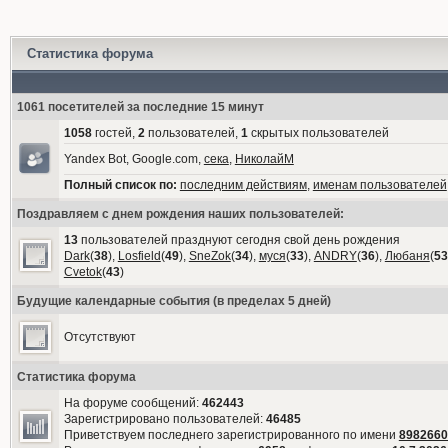
Статистика форума
1061 посетителей за последние 15 минут
1058
гостей,
2
пользователей,
1
скрытых пользователей
Yandex Bot, Google.com,
сека
,
НиколайМ
Полный список по:
последним действиям
,
именам пользователей
Поздравляем с днем рождения наших пользователей:
13
пользователей празднуют сегодня свой день рождения
Dark
(
38
),
Losfield
(
49
),
SneZok
(
34
),
муся
(
33
),
ANDRY
(
36
),
Любаня
(
53
Cvetok
(
43
)
Будущие календарные события (в пределах 5 дней)
Отсутствуют
Статистика форума
На форуме сообщений:
462443
Зарегистрировано пользователей:
46485
Приветствуем последнего зарегистрированного по имени
8982660