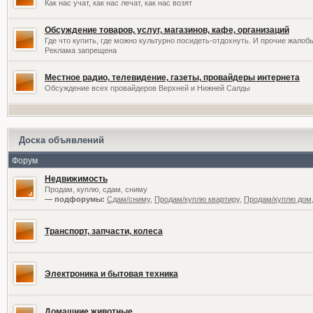
Как нас учат, как нас лечат, как нас возят
Обсуждение товаров, услуг, магазинов, кафе, организаций
Где что купить, где можно культурно посидеть-отдохнуть. И прочие жалоб
Реклама запрещена
Местное радио, телевидение, газеты, провайдеры интернета
Обсуждение всех провайдеров Верхней и Нижней Салды
Доска объявлений
Форум
Недвижимость
Продам, куплю, сдам, сниму
— подфорумы:
Сдам/сниму
,
Продам/куплю квартиру
,
Продам/куплю дом,
Транспорт, запчасти, колеса
Электроника и бытовая техника
Домашние животные