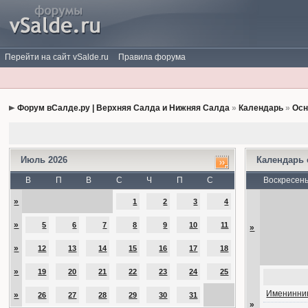
Перейти на сайт vSalde.ru
Правила форума
Форум вСалде.ру | Верхняя Салда и Нижняя Салда
»
Календарь
»
Осн
Июль 2026
Календарь
В
П
В
С
Ч
П
С
Воскресен
»
1
2
3
4
»
5
6
7
8
9
10
11
»
»
12
13
14
15
16
17
18
»
19
20
21
22
23
24
25
Именинник
»
26
27
28
29
30
31
»