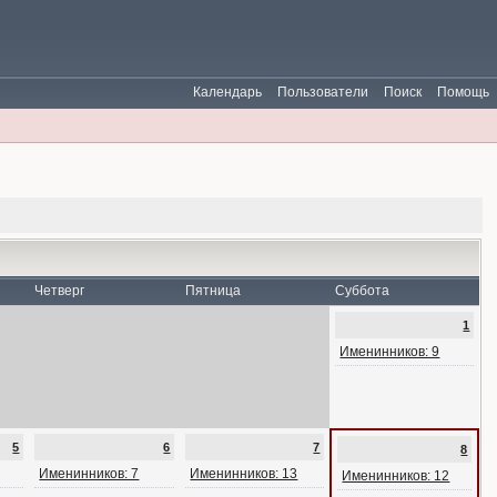
Календарь
Пользователи
Поиск
Помощь
Четверг
Пятница
Суббота
1
Именинников: 9
5
6
7
8
Именинников: 7
Именинников: 13
Именинников: 12