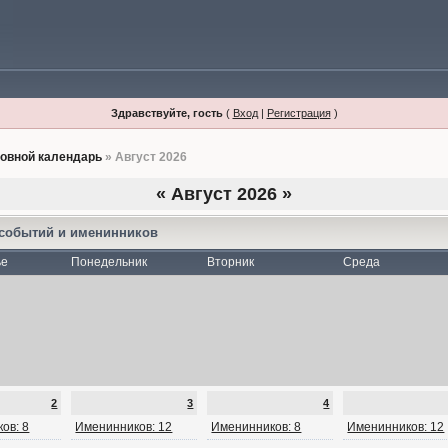
Здравствуйте, гость
(
Вход
|
Регистрация
)
овной календарь
» Август 2026
«
Август 2026
»
 событий и именинников
ье
Понедельник
Вторник
Среда
2
3
4
ов: 8
Именинников: 12
Именинников: 8
Именинников: 12