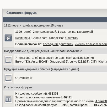
Статистика форума
1312 посетителей за последние 15 минут
1309
гостей,
2
пользователей,
1
скрытых пользователей
змеищища
, Google.com, Yandex Bot,
autumn10
Полный список по:
последним действиям
,
именам пользователей
Поздравляем с днем рождения наших пользователей:
7
пользователей празднуют сегодня свой день рождения
Викуся
(
33
),
АнгелВС
(
48
),
Электрон
(
36
),
yuliya3212
(
37
),
CITY Журна
Будущие календарные события (в пределах 5 дней)
Отсутствуют
Статистика форума
На форуме сообщений:
462301
Зарегистрировано пользователей:
46481
Приветствуем последнего зарегистрированного по имени
Алина3
Рекорд посещаемости форума —
6958
, зафиксирован —
10.7.2026