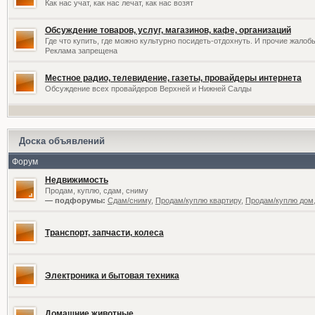
Как нас учат, как нас лечат, как нас возят
Обсуждение товаров, услуг, магазинов, кафе, организаций
Где что купить, где можно культурно посидеть-отдохнуть. И прочие жалоб
Реклама запрещена
Местное радио, телевидение, газеты, провайдеры интернета
Обсуждение всех провайдеров Верхней и Нижней Салды
Доска объявлений
Форум
Недвижимость
Продам, куплю, сдам, сниму
— подфорумы:
Сдам/сниму
,
Продам/куплю квартиру
,
Продам/куплю дом,
Транспорт, запчасти, колеса
Электроника и бытовая техника
Домашние животные