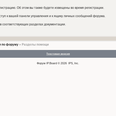
гистрацию. Об этом вы также будете извещены во время регистрации.
ступ к вашей панели управления и к ящику личных сообщений форума.
в соответствующих разделах документации.
 по форуму
» Разделы помощи
Текстовая версия
Форум
IP.Board
© 2026
IPS, Inc
.