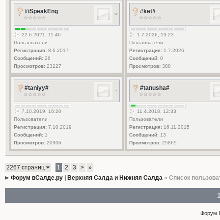
#iSpeakEng
#ket#
22.6.2021, 11:46
1.7.2026, 19:23
Пользователи
Пользователи
Регистрация:
8.6.2017
Регистрация:
1.7.2026
Сообщений:
26
Сообщений:
0
Просмотров:
23227
Просмотров:
388
#taniyy#
#tanusha#
7.10.2019, 16:20
11.4.2018, 12:33
Пользователи
Пользователи
Регистрация:
7.10.2019
Регистрация:
16.11.2015
Сообщений:
1
Сообщений:
13
Просмотров:
20906
Просмотров:
25865
2267 страниц
1
2
3
>
»
Форум вСалде.ру | Верхняя Салда и Нижняя Салда
» Список пользова
Форум