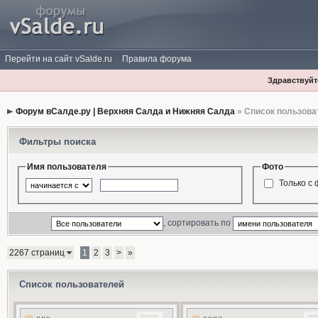
Перейти на сайт vSalde.ru
Правила форума
Здравствуйте
Форум вСалде.ру | Верхняя Салда и Нижняя Салда
» Список пользова
Фильтры поиска
Имя пользователя
Фото
Только с
, сортировать по
2267 страниц
1
2
3
>
»
Список пользователей