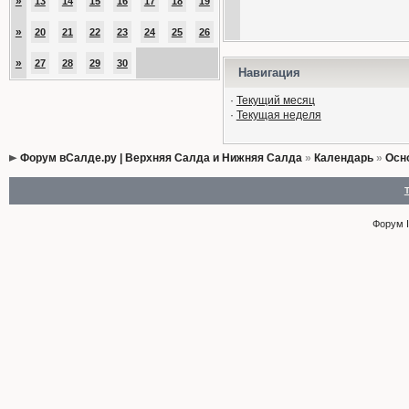
»
13
14
15
16
17
18
19
»
20
21
22
23
24
25
26
»
27
28
29
30
Навигация
·
Текущий месяц
·
Текущая неделя
Форум вСалде.ру | Верхняя Салда и Нижняя Салда
»
Календарь
»
Осн
Форум