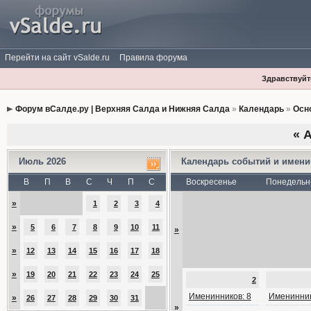
Перейти на сайт vSalde.ru
Правила форума
Здравствуйте
Форум вСалде.ру | Верхняя Салда и Нижняя Салда
»
Календарь
»
Осн
«
А
Июль 2026
Календарь событий и имен
В
П
В
С
Ч
П
С
Воскресенье
Понедельн
»
1
2
3
4
»
5
6
7
8
9
10
11
»
»
12
13
14
15
16
17
18
»
19
20
21
22
23
24
25
2
Именинников: 8
Именинник
»
26
27
28
29
30
31
»