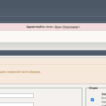
Здравствуйте, гость
(
Вход
|
Регистрация
)
ация» в верхней части форума.
Опции
За
Есл
пар
тол