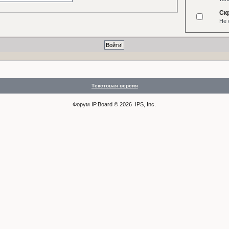
Ск
Не 
Текстовая версия
Форум
IP.Board
© 2026
IPS, Inc
.