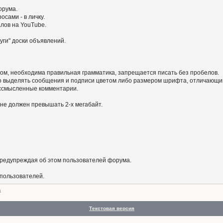
орума.
сами - в личку.
алов на YouTube.
уги" доски объявлений.
ом, необходима правильная грамматика, запрещается писать без пробелов.
 выделять сообщения и подписи цветом либо размером шрифта, отличающим
бессмысленные комментарии.
не должен превышать 2-х мегабайт.
предупреждая об этом пользователей форума.
 пользователей.
а
Текстовая версия