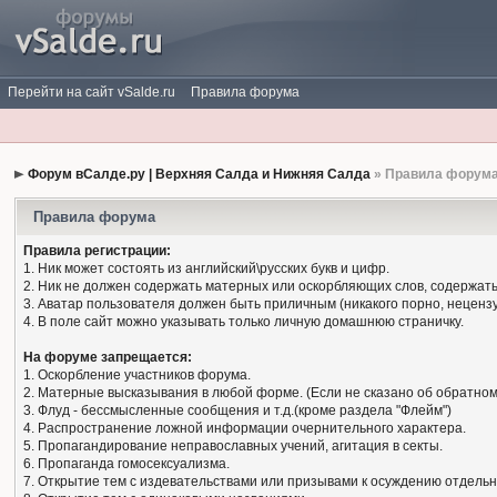
Перейти на сайт vSalde.ru
Правила форума
Форум вСалде.ру | Верхняя Салда и Нижняя Салда
» Правила форум
Правила форума
Правила регистрации:
1. Ник может состоять из английский\русских букв и цифр.
2. Ник не должен содержать матерных или оскорбляющих слов, содержать
3. Аватар пользователя должен быть приличным (никакого порно, нецензу
4. В поле сайт можно указывать только личную домашнюю страничку.
На форуме запрещается:
1. Оскорбление участников форума.
2. Матерные высказывания в любой форме. (Если не сказано об обратном
3. Флуд - бессмысленные сообщения и т.д.(кроме раздела "Флейм")
4. Распространение ложной информации очернительного характера.
5. Пропагандирование неправославных учений, агитация в секты.
6. Пропаганда гомосексуализма.
7. Открытие тем с издевательствами или призывами к осуждению отдельн