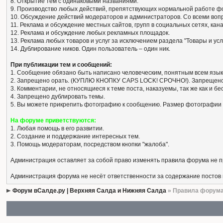
8. Открытие тем с одинаковыми названиями.
9. Производство любых действий, препятствующих нормальной работе ф
10. Обсуждение действий модераторов и администраторов. Со всеми вопро
11. Реклама и обсуждение местных сайтов, групп в социальных сетях, кан
12. Реклама и обсуждение любых рекламных площадок.
13. Реклама любых товаров и услуг за исключением раздела "Товары и усл
14. Дублирование ников. Один пользователь – один ник.
При публикации тем и сообщений:
1. Сообщение обязано быть написано человеческим, понятным всем язык
2. Запрещено орать. (КУПЛЮ КНОПКУ CAPS LOCK! СРОЧНО!). Запрещено
3. Комментарии, не относящиеся к теме поста, наказуемы, так же как и 
4. Запрещено дублировать темы.
5. Вы можете прикрепить фотографию к сообщению. Размер фотографии 
На форуме приветствуются:
1. Любая помощь в его развитии.
2. Создание и поддержание интересных тем.
3. Помощь модераторам, посредством кнопки "жалоба".
Администрация оставляет за собой право изменять правила форума не 
Администрация форума не несёт ответственности за содержание постов
Форум вСалде.ру | Верхняя Салда и Нижняя Салда
» Правила форум