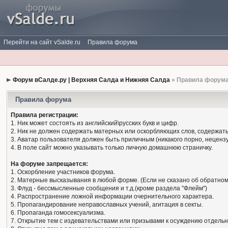
Перейти на сайт vSalde.ru
Правила форума
Форум вСалде.ру | Верхняя Салда и Нижняя Салда
» Правила форум
Правила форума
Правила регистрации:
1. Ник может состоять из английский\русских букв и цифр.
2. Ник не должен содержать матерных или оскорбляющих слов, содержать
3. Аватар пользователя должен быть приличным (никакого порно, нецензу
4. В поле сайт можно указывать только личную домашнюю страничку.
На форуме запрещается:
1. Оскорбление участников форума.
2. Матерные высказывания в любой форме. (Если не сказано об обратном
3. Флуд - бессмысленные сообщения и т.д.(кроме раздела "Флейм")
4. Распространение ложной информации очернительного характера.
5. Пропагандирование неправославных учений, агитация в секты.
6. Пропаганда гомосексуализма.
7. Открытие тем с издевательствами или призывами к осуждению отдельн