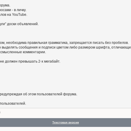
орума.
сами - в личку.
алов на YouTube.
уги" доски объявлений.
ом, необходима правильная грамматика, запрещается писать без пробелов.
 выделять сообщения и подписи цветом либо размером шрифта, отличающим
бессмысленные комментарии.
не должен превышать 2-х мегабайт.
предупреждая об этом пользователей форума.
 пользователей.
а
Текстовая версия