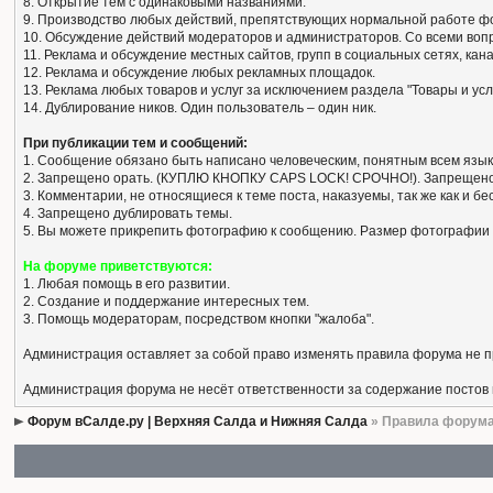
8. Открытие тем с одинаковыми названиями.
9. Производство любых действий, препятствующих нормальной работе ф
10. Обсуждение действий модераторов и администраторов. Со всеми вопро
11. Реклама и обсуждение местных сайтов, групп в социальных сетях, кан
12. Реклама и обсуждение любых рекламных площадок.
13. Реклама любых товаров и услуг за исключением раздела "Товары и усл
14. Дублирование ников. Один пользователь – один ник.
При публикации тем и сообщений:
1. Сообщение обязано быть написано человеческим, понятным всем язык
2. Запрещено орать. (КУПЛЮ КНОПКУ CAPS LOCK! СРОЧНО!). Запрещено
3. Комментарии, не относящиеся к теме поста, наказуемы, так же как и 
4. Запрещено дублировать темы.
5. Вы можете прикрепить фотографию к сообщению. Размер фотографии 
На форуме приветствуются:
1. Любая помощь в его развитии.
2. Создание и поддержание интересных тем.
3. Помощь модераторам, посредством кнопки "жалоба".
Администрация оставляет за собой право изменять правила форума не 
Администрация форума не несёт ответственности за содержание постов
Форум вСалде.ру | Верхняя Салда и Нижняя Салда
» Правила форум