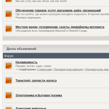
Как нас учат, как нас лечат, как нас возят
Обсуждение товаров, услуг, магазинов, кафе, организаций
Где что купить, где можно культурно посидеть-отдохнуть. И прочие жалоб
Реклама запрещена
Местное радио, телевидение, газеты, провайдеры интернета
Обсуждение всех провайдеров Верхней и Нижней Салды
Доска объявлений
Форум
Недвижимость
Продам, куплю, сдам, сниму
— подфорумы:
Сдам/сниму
,
Продам/куплю квартиру
,
Продам/куплю дом,
Транспорт, запчасти, колеса
Электроника и бытовая техника
Домашние животные