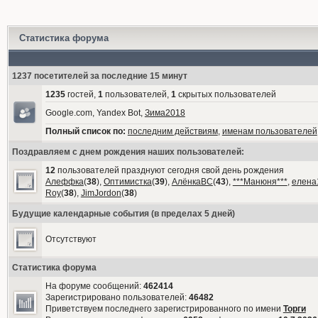
Статистика форума
1237 посетителей за последние 15 минут
1235
гостей,
1
пользователей,
1
скрытых пользователей
Google.com, Yandex Bot,
Зима2018
Полный список по:
последним действиям
,
именам пользователей
Поздравляем с днем рождения наших пользователей:
12
пользователей празднуют сегодня свой день рождения
Алеффка
(
38
),
Оптимистка
(
39
),
АлёнкаВС
(
43
),
***Манюня***
,
елена
Roy
(
38
),
JimJordon
(
38
)
Будущие календарные события (в пределах 5 дней)
Отсутствуют
Статистика форума
На форуме сообщений:
462414
Зарегистрировано пользователей:
46482
Приветствуем последнего зарегистрированного по имени
Торги