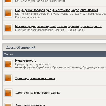
Как нас учат, как нас лечат, как нас возят
Обсуждение товаров, услуг, магазинов, кафе, организаций
Где что купить, где можно культурно посидеть-отдохнуть. И прочие жалоб
Реклама запрещена
Местное радио, телевидение, газеты, провайдеры интернета
Обсуждение всех провайдеров Верхней и Нижней Салды
Доска объявлений
Форум
Недвижимость
Продам, куплю, сдам, сниму
— подфорумы:
Сдам/сниму
,
Продам/куплю квартиру
,
Продам/куплю дом,
Транспорт, запчасти, колеса
Электроника и бытовая техника
Домашние животные