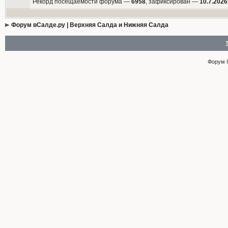
Рекорд посещаемости форума —
6958
, зафиксирован —
10.7.2026
Форум вСалде.ру | Верхняя Салда и Нижняя Салда
Форум