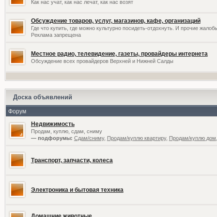
Как нас учат, как нас лечат, как нас возят
Обсуждение товаров, услуг, магазинов, кафе, организаций
Где что купить, где можно культурно посидеть-отдохнуть. И прочие жалоб
Реклама запрещена
Местное радио, телевидение, газеты, провайдеры интернета
Обсуждение всех провайдеров Верхней и Нижней Салды
Доска объявлений
Форум
Недвижимость
Продам, куплю, сдам, сниму
— подфорумы:
Сдам/сниму
,
Продам/куплю квартиру
,
Продам/куплю дом,
Транспорт, запчасти, колеса
Электроника и бытовая техника
Домашние животные