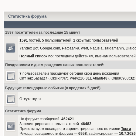
Статистика форума
1597 посетителей за последние 15 минут
1591
гостей,
5
пользователей,
1
скрытых пользователей
Yandex Bot, Google.com,
Рафаэлка
,
wert
,
Natusia
,
saldamanin
,
Dialo
Полный список по:
последним действиям
,
именам пользователей
Поздравляем с днем рождения наших пользователей:
7
пользователей празднуют сегодня свой день рождения
ОптТексБаза
(
27
),
Oksikir
(
47
),
wery226
(
31
),
Atlant
(
48
),
Юлия0908
(
32
)
Будущие календарные события (в пределах 5 дней)
Отсутствуют
Статистика форума
На форуме сообщений:
462421
Зарегистрировано пользователей:
46482
Приветствуем последнего зарегистрированного по имени
Торги
Рекорд посещаемости форума —
6958
, зафиксирован —
10.7.2026