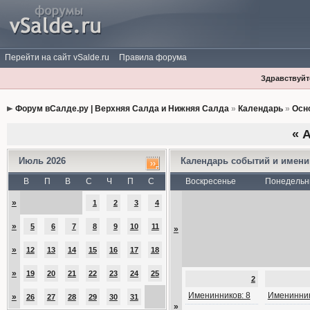
Перейти на сайт vSalde.ru
Правила форума
Здравствуйте
Форум вСалде.ру | Верхняя Салда и Нижняя Салда
»
Календарь
»
Осн
«
А
Июль 2026
Календарь событий и имен
В
П
В
С
Ч
П
С
Воскресенье
Понедельн
»
1
2
3
4
»
5
6
7
8
9
10
11
»
»
12
13
14
15
16
17
18
»
19
20
21
22
23
24
25
2
Именинников: 8
Именинник
»
26
27
28
29
30
31
»