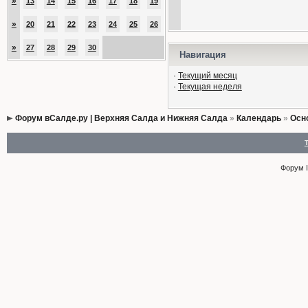
»
13
14
15
16
17
18
19
»
20
21
22
23
24
25
26
»
27
28
29
30
Навигация
·
Текущий месяц
·
Текущая неделя
Форум вСалде.ру | Верхняя Салда и Нижняя Салда
»
Календарь
»
Осн
Форум