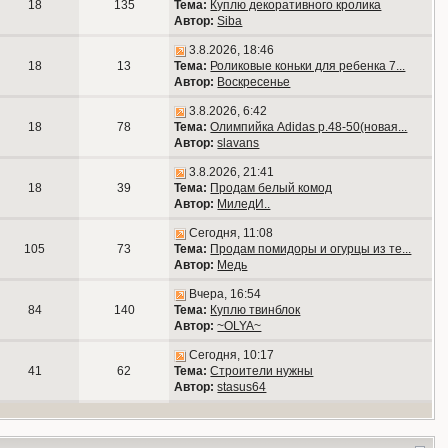
18
135
Тема:
Куплю декоративного кролика
Автор:
Siba
3.8.2026, 18:46
18
13
Тема:
Роликовые коньки для ребенка 7...
Автор:
Воскресенье
3.8.2026, 6:42
18
78
Тема:
Олимпийка Adidas р.48-50(новая...
Автор:
slavans
3.8.2026, 21:41
18
39
Тема:
Продам белый комод
Автор:
МиледИ..
Сегодня, 11:08
105
73
Тема:
Продам помидоры и огурцы из те...
Автор:
Медь
Вчера, 16:54
84
140
Тема:
Куплю твинблок
Автор:
~OLYA~
Сегодня, 10:17
41
62
Тема:
Строители нужны
Автор:
stasus64