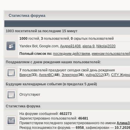
Статистика форума
1003 посетителей за последние 15 минут
1000
гостей,
3
пользователей,
0
скрытых пользователей
Yandex Bot, Google.com,
Андрей1408
,
alena-9
,
Nikolaj2020
Полный список по:
последним действиям
,
именам пользователе
Поздравляем с днем рождения наших пользователей:
7
пользователей празднуют сегодня свой день рождения
Викуся
(
33
),
АнгелВС
(
48
),
Электрон
(
36
),
yuliya3212
(
37
),
CITY Журн
Будущие календарные события (в пределах 5 дней)
Отсутствуют
Статистика форума
На форуме сообщений:
462273
Зарегистрировано пользователей:
46481
Приветствуем последнего зарегистрированного по имени
Алина3
Рекорд посещаемости форума —
6958
, зафиксирован —
10.7.2026