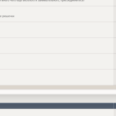
и много чего ещё веселого и занимательного, присоединяйтесь!
чие рюшечки