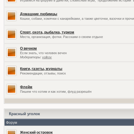
Играемся на форуме в данетки, словесные игры, "продолжение историй" 
Домашние любимцы
Кошки, собаки, хомячки с канарейками, а также цветочки, вазочки и про
Спорт, охота, рыбалка, туризм
Места, организация, фотки. Расскажи о своем отдыхе
О вечном
Если знать, что человек вечен
Модераторы:
volkov
Книги, газеты, журналы
Рекомендации, отзывы, поиск
Флейм
Пишем что хотим и как хотим, флуд разрешён
Красный уголок
Форум
Женский островок