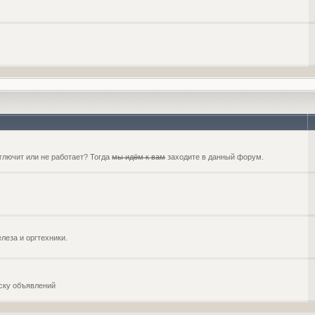
глючит или не работает? Тогда
мы идём к вам
заходите в данный форум.
еза и оргтехники.
оску объявлений