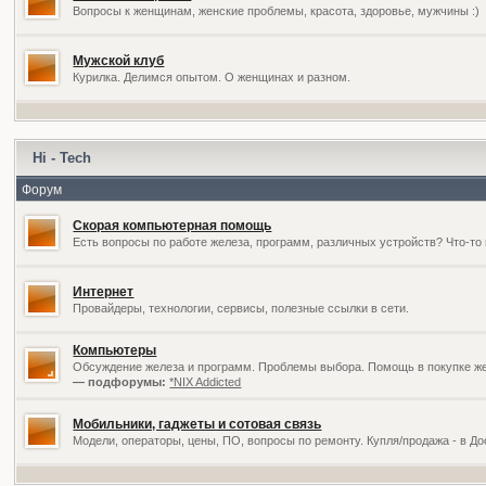
Вопросы к женщинам, женские проблемы, красота, здоровье, мужчины :)
Мужской клуб
Курилка. Делимся опытом. О женщинах и разном.
Hi - Tech
Форум
Скорая компьютерная помощь
Есть вопросы по работе железа, программ, различных устройств? Что-то 
Интернет
Провайдеры, технологии, сервисы, полезные ссылки в сети.
Компьютеры
Обсуждение железа и программ. Проблемы выбора. Помощь в покупке жел
— подфорумы:
*NIX Addicted
Мобильники, гаджеты и сотовая связь
Модели, операторы, цены, ПО, вопросы по ремонту. Купля/продажа - в Д