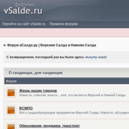
Перейти на сайт vSalde.ru
Правила форума
Форум вСалде.ру | Верхняя Салда и Нижняя Салда
С возвращением, последний раз вы были здесь:
минуту назад
О салдинцах, для салдинцев
Форум
Жизнь наших городов
Новости, события, власть... всё, что касается Верхней и Нижней Салды
ВСМПО
Всё о градообразующем предприятии Верхней Салды. Новости, обсужден
Образование, медицина, транспорт