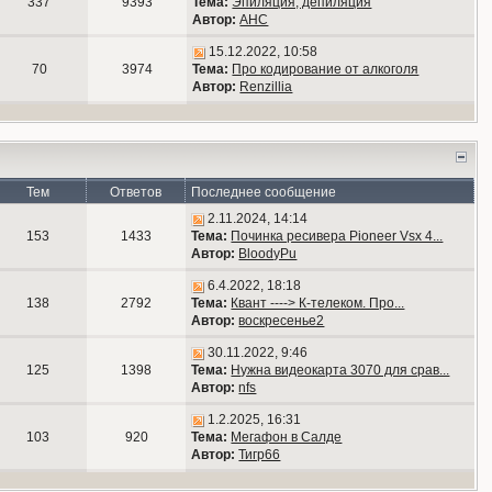
337
9393
Тема:
Эпиляция, депиляция
Автор:
АНС
15.12.2022, 10:58
70
3974
Тема:
Про кодирование от алкоголя
Автор:
Renzillia
Тем
Ответов
Последнее сообщение
2.11.2024, 14:14
153
1433
Тема:
Починка ресивера Pioneer Vsx 4...
Автор:
BloodyPu
6.4.2022, 18:18
138
2792
Тема:
Квант ----> К-телеком. Про...
Автор:
воскресенье2
30.11.2022, 9:46
125
1398
Тема:
Нужна видеокарта 3070 для срав...
Автор:
nfs
1.2.2025, 16:31
103
920
Тема:
Мегафон в Салде
Автор:
Тигр66