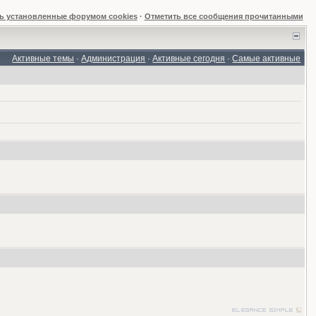
ь установленные форумом cookies
·
Отметить все сообщения прочитанными
Активные темы
·
Администрация
·
Активные сегодня
·
Самые активные