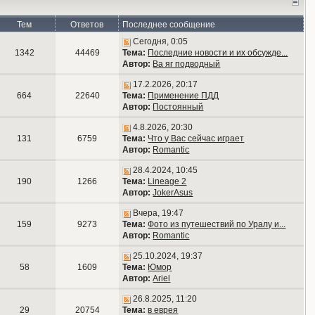
Тем
Ответов
Последнее сообщение
Сегодня, 0:05
1342
44469
Тема:
Последние новости и их обсужде...
Автор:
Ва яг подводный
17.2.2026, 20:17
664
22640
Тема:
Применение ПДД
Автор:
Постоянный
4.8.2026, 20:30
131
6759
Тема:
Что у Вас сейчас играет
Автор:
Romantic
28.4.2024, 10:45
190
1266
Тема:
Lineage 2
Автор:
JokerAsus
Вчера, 19:47
159
9273
Тема:
Фото из путешествий по Уралу и...
Автор:
Romantic
25.10.2024, 19:37
58
1609
Тема:
Юмор
Автор:
Ariel
26.8.2025, 11:20
29
20754
Тема:
в еврея