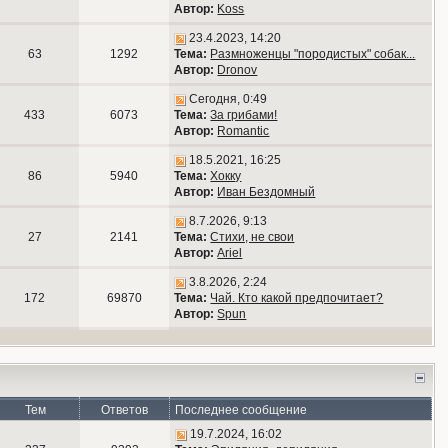
Автор:
Koss
23.4.2023, 14:20
63
1292
Тема:
Размноженцы "породистых" собак...
Автор:
Dronov
Сегодня, 0:49
433
6073
Тема:
За грибами!
Автор:
Romantic
18.5.2021, 16:25
86
5940
Тема:
Хокку
Автор:
Иван Бездомный
8.7.2026, 9:13
27
2141
Тема:
Стихи, не свои
Автор:
Ariel
3.8.2026, 2:24
172
69870
Тема:
Чай. Кто какой предпочитает?
Автор:
Spun
Тем
Ответов
Последнее сообщение
19.7.2024, 16:02