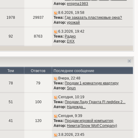
Автор:
enigma1983
8.6.2026, 19:58
1978
29937
Тема:
Где заказать пластиковые окна?
Автор:
урожай
6.3.2026, 19:42
92
8763
Тема:
Радио
Автор:
DXX
Тем
Ответов
Последнее сообщение
Вчера, 22:48
78
79
Тема:
Продам 1-комнатную квартиру
Автор:
Spun
Сегодня, 10:19
51
100
Тема:
Продам Ладу Гранта Fl лифбек 2...
Автор:
Надежда...
Сегодня, 9:39
41
120
Тема:
Продам игровой компьютер
Автор:
Никита(Snow Wolf Company)
3.8.2026, 23:45