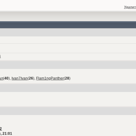
Удалит
й
ал
(
40
),
Ivan7Ivan
(
26
),
Flam1ngPanther
(
28
)
2
, 21:01