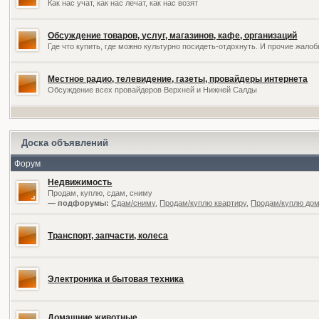
Как нас учат, как нас лечат, как нас возят
Обсуждение товаров, услуг, магазинов, кафе, организаций
Где что купить, где можно культурно посидеть-отдохнуть. И прочие жал
Местное радио, телевидение, газеты, провайдеры интернета
Обсуждение всех провайдеров Верхней и Нижней Салды
Доска объявлений
Форум
Недвижимость
Продам, куплю, сдам, сниму
— подфорумы:
Сдам/сниму
,
Продам/куплю квартиру
,
Продам/куплю дом,
Транспорт, запчасти, колеса
Электроника и бытовая техника
Домашние животные