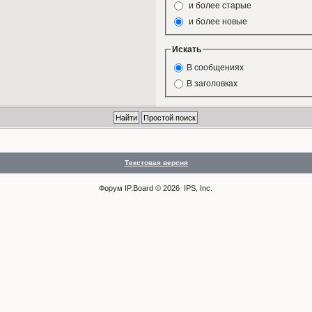
и более старые
и более новые
Искать
В сообщениях
В заголовках
Текстовая версия
Форум
IP.Board
© 2026
IPS, Inc
.