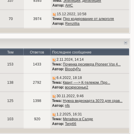
337
9393
Тема:
Эпиляция, депиляция
Автор:
АНС
15.12.2022, 10:58
70
3974
Тема:
Про кодирование от алкоголя
Автор:
Renzillia
Тем
Ответов
Последнее сообщение
2.11.2024, 14:14
153
1433
Тема:
Починка ресивера Pioneer Vsx 4...
Автор:
BloodyPu
6.4.2022, 18:18
138
2792
Тема:
Квант ----> К-телеком. Про...
Автор:
воскресенье2
30.11.2022, 9:46
125
1398
Тема:
Нужна видеокарта 3070 для срав...
Автор:
nfs
1.2.2025, 16:31
103
920
Тема:
Мегафон в Салде
Автор:
Тигр66