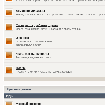
Играемся на форуме в данетки, словесные игры, "продолжение историй" 
Домашние любимцы
Кошки, собаки, хомячки с канарейками, а также цветочки, вазочки и про
Спорт, охота, рыбалка, туризм
Места, организация, фотки. Расскажи о своем отдыхе
О вечном
Если знать, что человек вечен
Модераторы:
volkov
Книги, газеты, журналы
Рекомендации, отзывы, поиск
Флейм
Пишем что хотим и как хотим, флуд разрешён
Красный уголок
Форум
Женский островок