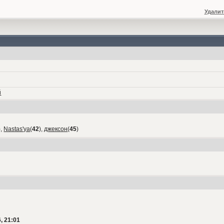
Удалит
й
),
Nastas'ya
(
42
),
джексон
(
45
)
, 21:01