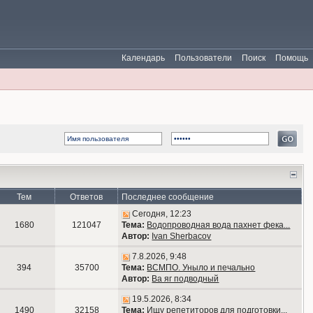
Календарь
Пользователи
Поиск
Помощь
Тем
Ответов
Последнее сообщение
Сегодня, 12:23
1680
121047
Тема:
Водопроводная вода пахнет фека...
Автор:
Ivan Sherbacov
7.8.2026, 9:48
394
35700
Тема:
ВСМПО. Уныло и печально
Автор:
Ва яг подводный
19.5.2026, 8:34
1490
32158
Тема:
Ищу репетиторов для подготовки...