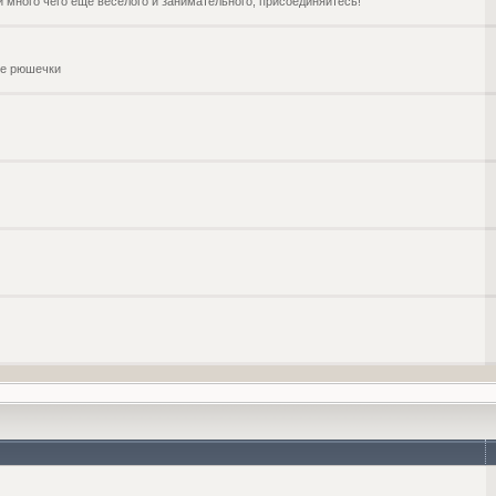
и много чего ещё веселого и занимательного, присоединяйтесь!
чие рюшечки