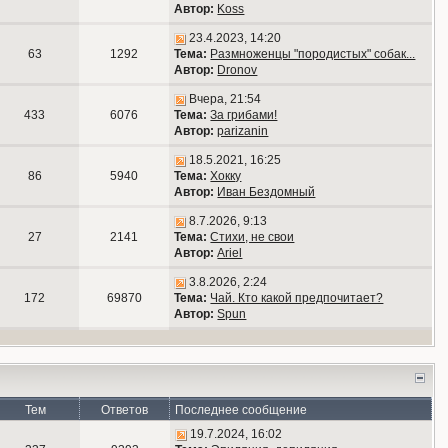
Автор:
Koss
23.4.2023, 14:20
63
1292
Тема:
Размноженцы "породистых" собак...
Автор:
Dronov
Вчера, 21:54
433
6076
Тема:
За грибами!
Автор:
parizanin
18.5.2021, 16:25
86
5940
Тема:
Хокку
Автор:
Иван Бездомный
8.7.2026, 9:13
27
2141
Тема:
Стихи, не свои
Автор:
Ariel
3.8.2026, 2:24
172
69870
Тема:
Чай. Кто какой предпочитает?
Автор:
Spun
Тем
Ответов
Последнее сообщение
19.7.2024, 16:02