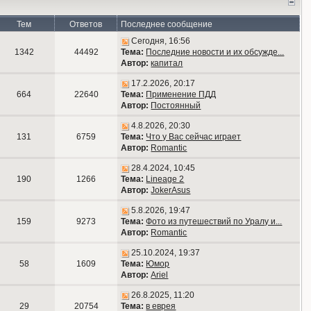
Тем
Ответов
Последнее сообщение
Сегодня, 16:56
1342
44492
Тема:
Последние новости и их обсужде...
Автор:
капитал
17.2.2026, 20:17
664
22640
Тема:
Применение ПДД
Автор:
Постоянный
4.8.2026, 20:30
131
6759
Тема:
Что у Вас сейчас играет
Автор:
Romantic
28.4.2024, 10:45
190
1266
Тема:
Lineage 2
Автор:
JokerAsus
5.8.2026, 19:47
159
9273
Тема:
Фото из путешествий по Уралу и...
Автор:
Romantic
25.10.2024, 19:37
58
1609
Тема:
Юмор
Автор:
Ariel
26.8.2025, 11:20
29
20754
Тема:
в еврея