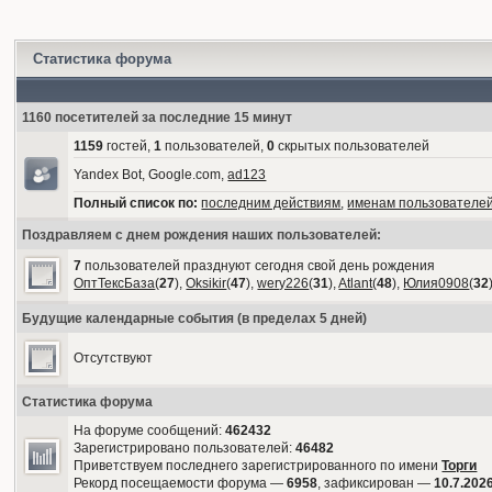
Статистика форума
1160 посетителей за последние 15 минут
1159
гостей,
1
пользователей,
0
скрытых пользователей
Yandex Bot, Google.com,
ad123
Полный список по:
последним действиям
,
именам пользователе
Поздравляем с днем рождения наших пользователей:
7
пользователей празднуют сегодня свой день рождения
ОптТексБаза
(
27
),
Oksikir
(
47
),
wery226
(
31
),
Atlant
(
48
),
Юлия0908
(
32
Будущие календарные события (в пределах 5 дней)
Отсутствуют
Статистика форума
На форуме сообщений:
462432
Зарегистрировано пользователей:
46482
Приветствуем последнего зарегистрированного по имени
Торги
Рекорд посещаемости форума —
6958
, зафиксирован —
10.7.2026