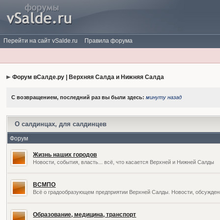
Перейти на сайт vSalde.ru
Правила форума
Форум вСалде.ру | Верхняя Салда и Нижняя Салда
С возвращением, последний раз вы были здесь:
минуту назад
О салдинцах, для салдинцев
Форум
Жизнь наших городов
Новости, события, власть... всё, что касается Верхней и Нижней Салды
ВСМПО
Всё о градообразующем предприятии Верхней Салды. Новости, обсужден
Образование, медицина, транспорт