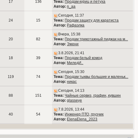
17
136
Тема:
Продам куриц и петуха
Автор:
n_aa
Сегодня, 11:37
24
15
Тема:
Продам защиту для каратиста
Автор:
Рафаэлка
Вчера, 15:38
20
82
Тема:
Продам трикотажный пиджак на м...
Автор:
Эжени
3.8.2026, 21:41
18
39
Тема:
Продам белый комод
Автор:
МиледИ..
Сегодня, 15:30
119
74
Тема:
Продам тыквы большие и маленьк...
Автор:
никас
Сегодня, 14:13
88
151
Тема:
Чайные сервиз, графин, кувшин
Автор:
glasseye
7.8.2026, 13:44
40
54
Тема:
Инженер ПТО, грузчик
Автор:
ElenaElena_2023