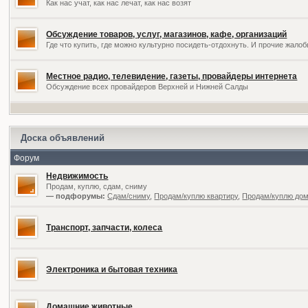
Как нас учат, как нас лечат, как нас возят
Обсуждение товаров, услуг, магазинов, кафе, организаций
Где что купить, где можно культурно посидеть-отдохнуть. И прочие жал
Местное радио, телевидение, газеты, провайдеры интернета
Обсуждение всех провайдеров Верхней и Нижней Салды
Доска объявлений
Форум
Недвижимость
Продам, куплю, сдам, сниму
— подфорумы:
Сдам/сниму
,
Продам/куплю квартиру
,
Продам/куплю дом,
Транспорт, запчасти, колеса
Электроника и бытовая техника
Домашние животные