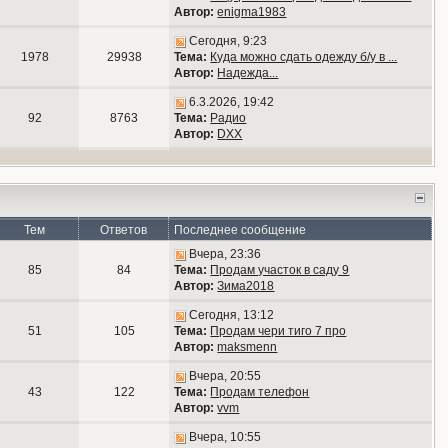
Автор:
enigma1983
Сегодня, 9:23
1978
29938
Тема:
Куда можно сдать одежду б/у в ...
Автор:
Надежда...
6.3.2026, 19:42
92
8763
Тема:
Радио
Автор:
DXX
Тем
Ответов
Последнее сообщение
Вчера, 23:36
85
84
Тема:
Продам участок в саду 9
Автор:
Зима2018
Сегодня, 13:12
51
105
Тема:
Продам чери тиго 7 про
Автор:
maksmenn
Вчера, 20:55
43
122
Тема:
Продам телефон
Автор:
vvm
Вчера, 10:55