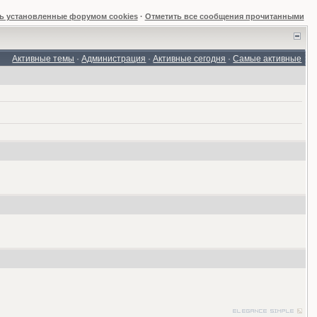
ь установленные форумом cookies
·
Отметить все сообщения прочитанными
Активные темы
·
Администрация
·
Активные сегодня
·
Самые активные