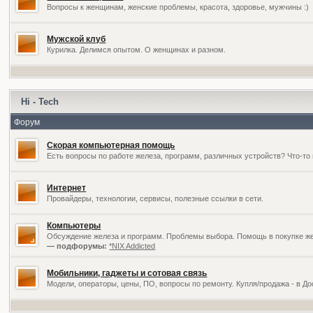
Вопросы к женщинам, женские проблемы, красота, здоровье, мужчины :)
Мужской клуб
Курилка. Делимся опытом. О женщинах и разном.
Hi - Tech
Форум
Скорая компьютерная помощь
Есть вопросы по работе железа, программ, различных устройств? Что-то 
Интернет
Провайдеры, технологии, сервисы, полезные ссылки в сети.
Компьютеры
Обсуждение железа и программ. Проблемы выбора. Помощь в покупке жел
— подфорумы:
*NIX Addicted
Мобильники, гаджеты и сотовая связь
Модели, операторы, цены, ПО, вопросы по ремонту. Купля/продажа - в Д