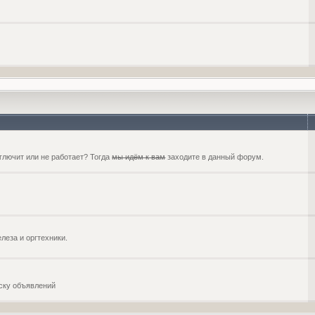
глючит или не работает? Тогда
мы идём к вам
заходите в данный форум.
еза и оргтехники.
оску объявлений