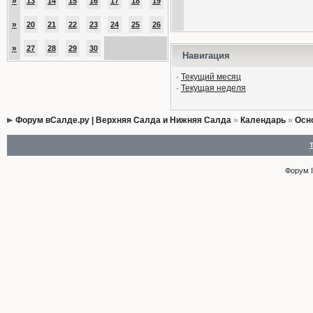
»
13
14
15
16
17
18
19
»
20
21
22
23
24
25
26
»
27
28
29
30
Навигация
·
Текущий месяц
·
Текущая неделя
Форум вСалде.ру | Верхняя Салда и Нижняя Салда
»
Календарь
»
Осн
Форум