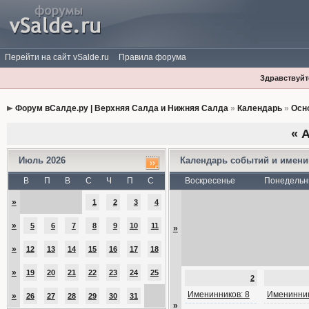
Перейти на сайт vSalde.ru
Правила форума
Здравствуйте
Форум вСалде.ру | Верхняя Салда и Нижняя Салда
»
Календарь
»
Осн
«
А
Июль 2026
Календарь событий и имен
В
П
В
С
Ч
П
С
Воскресенье
Понедельн
»
1
2
3
4
»
5
6
7
8
9
10
11
»
»
12
13
14
15
16
17
18
»
19
20
21
22
23
24
25
2
Именинников: 8
Именинник
»
26
27
28
29
30
31
»