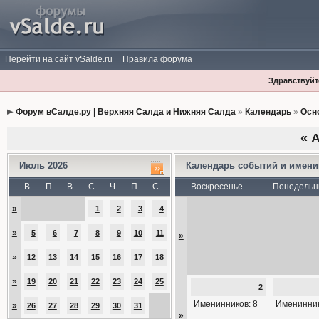
Перейти на сайт vSalde.ru
Правила форума
Здравствуйте
Форум вСалде.ру | Верхняя Салда и Нижняя Салда
»
Календарь
»
Осн
«
А
Июль 2026
Календарь событий и имен
В
П
В
С
Ч
П
С
Воскресенье
Понедельн
»
1
2
3
4
»
5
6
7
8
9
10
11
»
»
12
13
14
15
16
17
18
»
19
20
21
22
23
24
25
2
Именинников: 8
Именинник
»
26
27
28
29
30
31
»