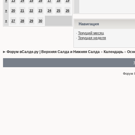
»
13
14
15
16
17
18
19
»
20
21
22
23
24
25
26
»
27
28
29
30
Навигация
·
Текущий месяц
·
Текущая неделя
Форум вСалде.ру | Верхняя Салда и Нижняя Салда
»
Календарь
»
Осн
Форум