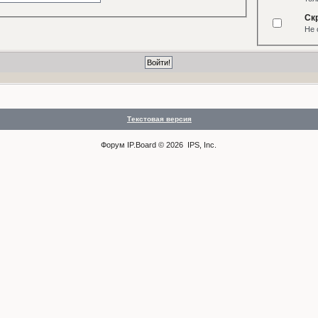
Ск
Не 
Текстовая версия
Форум
IP.Board
© 2026
IPS, Inc
.