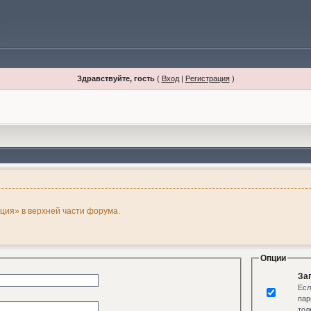
Здравствуйте, гость
(
Вход
|
Регистрация
)
ация» в верхней части форума.
Опции
За
Есл
пар
тол