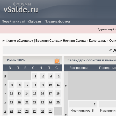
Перейти на сайт vSalde.ru
Правила форума
Здравствуйте
Форум вСалде.ру | Верхняя Салда и Нижняя Салда
»
Календарь
»
Осн
«
А
Июль 2026
Календарь событий и имен
В
П
В
С
Ч
П
С
Воскресенье
Понедельн
»
1
2
3
4
»
5
6
7
8
9
10
11
»
»
12
13
14
15
16
17
18
»
19
20
21
22
23
24
25
2
Именинников: 8
Именинник
»
26
27
28
29
30
31
»