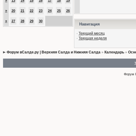
»
13
14
15
16
17
18
19
»
20
21
22
23
24
25
26
»
27
28
29
30
Навигация
·
Текущий месяц
·
Текущая неделя
Форум вСалде.ру | Верхняя Салда и Нижняя Салда
»
Календарь
»
Осн
Форум