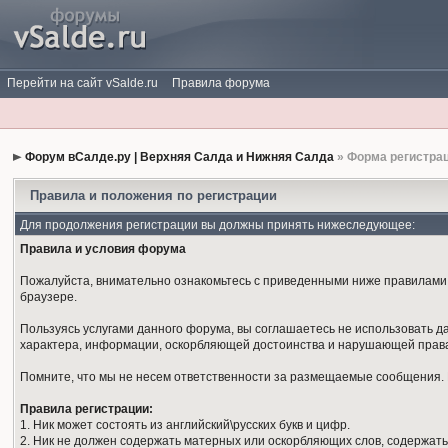
Перейти на сайт vSalde.ru
Правила форума
Форум вСалде.ру | Верхняя Салда и Нижняя Салда
» Форма регистра
Правила и положения по регистрации
Для продолжения регистрации вы должны принять нижеследующее:
Правила и условия форума
Пожалуйста, внимательно ознакомьтесь с приведенными ниже правилами. 
браузере.
Пользуясь услугами данного форума, вы соглашаетесь не использовать 
характера, информации, оскорбляющей достоинства и нарушающей права
Помните, что мы не несем ответственности за размещаемые сообщения. М
Правила регистрации:
1. Ник может состоять из английский\русских букв и цифр.
2. Ник не должен содержать матерных или оскорбляющих слов, содержать