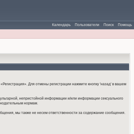
Календарь
Пользователи
Поиск
Помощь
«Регистрация». Для отмены регистрации нажмите кнопку 'назад' в вашем
 вульгарной, непристойной информации и/или информации сексуального
онодательным нормам.
общения, мы также не несем ответственности за содержание сообщения.