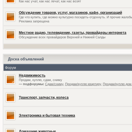
Как нас учат, как нас лечат, как нас возят
Обсуждение товаров, услуг, магазинов, кафе, организаций
Где что купить, где можно культурно посидеть-отдохнуть. И прочие жалоб
Реклама запрещена
Местное радио, телевидение, газеты, провайдеры интернета
Обсуждение всех провайдеров Верхней и Нижней Салды
Доска объявлений
Форум
Недвижимость
Продам, куплю, сдам, сниму
— подфорумы:
Сдам/сниму
,
Продам/куплю квартиру
,
Продам/куплю дом,
Транспорт, запчасти, колеса
Электроника и бытовая техника
Домашние животные