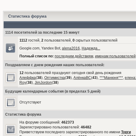
Статистика форума
1114 посетителей за последние 15 минут
1112
гостей,
2
пользователей,
0
скрытых пользователей
Google.com, Yandex Bot,
alena2016
,
Надежда...
Полный список по:
последним действиям
,
именам пользователей
Поздравляем с днем рождения наших пользователей:
12
пользователей празднуют сегодня свой день рождения
Алеффка
(
38
),
Оптимистка
(
39
),
АлёнкаВС
(
43
),
***Манюня***
,
елена
Roy
(
38
),
JimJordon
(
38
)
Будущие календарные события (в пределах 5 дней)
Отсутствуют
Статистика форума
На форуме сообщений:
462373
Зарегистрировано пользователей:
46482
Приветствуем последнего зарегистрированного по имени
Торги