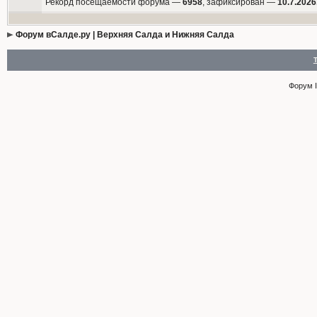
Рекорд посещаемости форума —
6958
, зафиксирован —
10.7.2026
Форум вСалде.ру | Верхняя Салда и Нижняя Салда
Форум